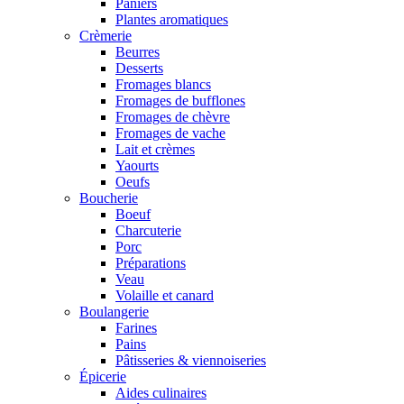
Paniers
Plantes aromatiques
Crèmerie
Beurres
Desserts
Fromages blancs
Fromages de bufflones
Fromages de chèvre
Fromages de vache
Lait et crèmes
Yaourts
Oeufs
Boucherie
Boeuf
Charcuterie
Porc
Préparations
Veau
Volaille et canard
Boulangerie
Farines
Pains
Pâtisseries & viennoiseries
Épicerie
Aides culinaires