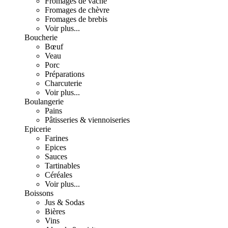
Fromages de vache
Fromages de chèvre
Fromages de brebis
Voir plus...
Boucherie
Bœuf
Veau
Porc
Préparations
Charcuterie
Voir plus...
Boulangerie
Pains
Pâtisseries & viennoiseries
Epicerie
Farines
Epices
Sauces
Tartinables
Céréales
Voir plus...
Boissons
Jus & Sodas
Bières
Vins