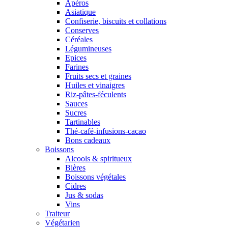
Apéros
Asiatique
Confiserie, biscuits et collations
Conserves
Céréales
Légumineuses
Epices
Farines
Fruits secs et graines
Huiles et vinaigres
Riz-pâtes-féculents
Sauces
Sucres
Tartinables
Thé-café-infusions-cacao
Bons cadeaux
Boissons
Alcools & spiritueux
Bières
Boissons végétales
Cidres
Jus & sodas
Vins
Traiteur
Végétarien