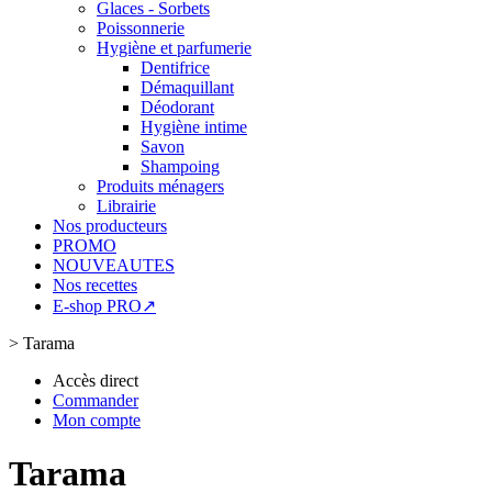
Glaces - Sorbets
Poissonnerie
Hygiène et parfumerie
Dentifrice
Démaquillant
Déodorant
Hygiène intime
Savon
Shampoing
Produits ménagers
Librairie
Nos producteurs
PROMO
NOUVEAUTES
Nos recettes
E-shop PRO↗
>
Tarama
Accès direct
Commander
Mon compte
Tarama