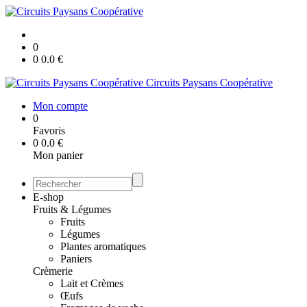
0
0
0.0
€
Circuits Paysans Coopérative
Mon compte
0
Favoris
0
0.0
€
Mon panier
E-shop
Fruits & Légumes
Fruits
Légumes
Plantes aromatiques
Paniers
Crèmerie
Lait et Crèmes
Œufs