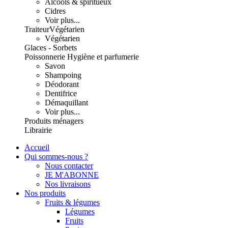
Alcools & spiritueux
Cidres
Voir plus...
Traiteur
Végétarien
Végétarien
Glaces - Sorbets
Poissonnerie
Hygiène et parfumerie
Savon
Shampoing
Déodorant
Dentifrice
Démaquillant
Voir plus...
Produits ménagers
Librairie
Accueil
Qui sommes-nous ?
Nous contacter
JE M'ABONNE
Nos livraisons
Nos produits
Fruits & légumes
Légumes
Fruits