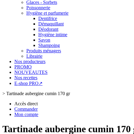
Glaces - Sorbets
Poissonnerie
Hygiène et parfumerie
Dentifrice
Démaquillant
Déodorant
Hygiène intime
Savon
Shampoing
Produits ménagers
Librairie
Nos producteurs
PROMO
NOUVEAUTES
Nos recettes
E-shop PRO↗
>
Tartinade aubergine cumin 170 gr
Accès direct
Commander
Mon compte
Tartinade aubergine cumin 170 