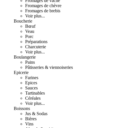
Fromages de vache
Fromages de chèvre
Fromages de brebis
Voir plus...
Boucherie
Bœuf
Veau
Porc
Préparations
Charcuterie
Voir plus...
Boulangerie
Pains
Pâtisseries & viennoiseries
Epicerie
Farines
Epices
Sauces
Tartinables
Céréales
Voir plus...
Boissons
Jus & Sodas
Bières
Vins