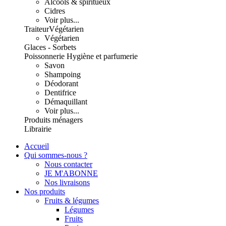
Alcools & spiritueux
Cidres
Voir plus...
Traiteur
Végétarien
Végétarien
Glaces - Sorbets
Poissonnerie
Hygiène et parfumerie
Savon
Shampoing
Déodorant
Dentifrice
Démaquillant
Voir plus...
Produits ménagers
Librairie
Accueil
Qui sommes-nous ?
Nous contacter
JE M'ABONNE
Nos livraisons
Nos produits
Fruits & légumes
Légumes
Fruits