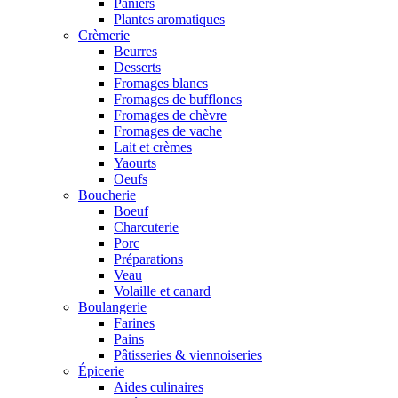
Paniers
Plantes aromatiques
Crèmerie
Beurres
Desserts
Fromages blancs
Fromages de bufflones
Fromages de chèvre
Fromages de vache
Lait et crèmes
Yaourts
Oeufs
Boucherie
Boeuf
Charcuterie
Porc
Préparations
Veau
Volaille et canard
Boulangerie
Farines
Pains
Pâtisseries & viennoiseries
Épicerie
Aides culinaires