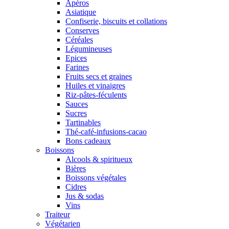
Apéros
Asiatique
Confiserie, biscuits et collations
Conserves
Céréales
Légumineuses
Epices
Farines
Fruits secs et graines
Huiles et vinaigres
Riz-pâtes-féculents
Sauces
Sucres
Tartinables
Thé-café-infusions-cacao
Bons cadeaux
Boissons
Alcools & spiritueux
Bières
Boissons végétales
Cidres
Jus & sodas
Vins
Traiteur
Végétarien