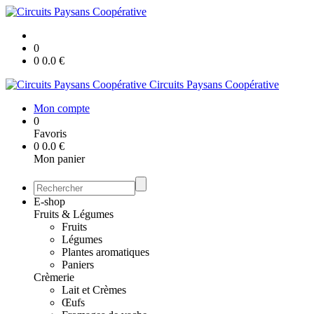
0
0
0.0
€
Circuits Paysans Coopérative
Mon compte
0
Favoris
0
0.0
€
Mon panier
E-shop
Fruits & Légumes
Fruits
Légumes
Plantes aromatiques
Paniers
Crèmerie
Lait et Crèmes
Œufs