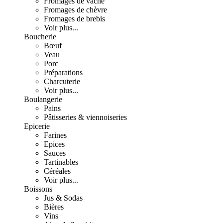
Fromages de vache
Fromages de chèvre
Fromages de brebis
Voir plus...
Boucherie
Bœuf
Veau
Porc
Préparations
Charcuterie
Voir plus...
Boulangerie
Pains
Pâtisseries & viennoiseries
Epicerie
Farines
Epices
Sauces
Tartinables
Céréales
Voir plus...
Boissons
Jus & Sodas
Bières
Vins