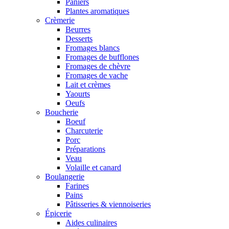
Paniers
Plantes aromatiques
Crèmerie
Beurres
Desserts
Fromages blancs
Fromages de bufflones
Fromages de chèvre
Fromages de vache
Lait et crèmes
Yaourts
Oeufs
Boucherie
Boeuf
Charcuterie
Porc
Préparations
Veau
Volaille et canard
Boulangerie
Farines
Pains
Pâtisseries & viennoiseries
Épicerie
Aides culinaires