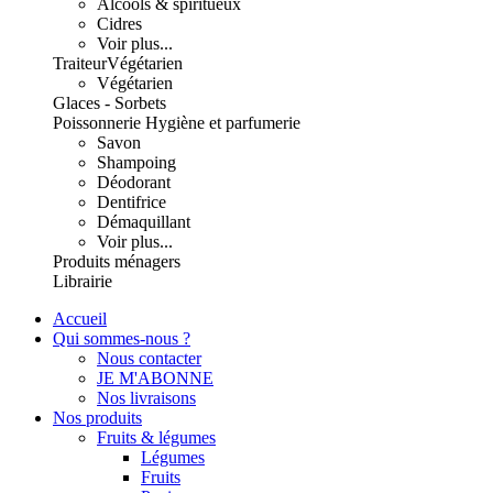
Alcools & spiritueux
Cidres
Voir plus...
Traiteur
Végétarien
Végétarien
Glaces - Sorbets
Poissonnerie
Hygiène et parfumerie
Savon
Shampoing
Déodorant
Dentifrice
Démaquillant
Voir plus...
Produits ménagers
Librairie
Accueil
Qui sommes-nous ?
Nous contacter
JE M'ABONNE
Nos livraisons
Nos produits
Fruits & légumes
Légumes
Fruits