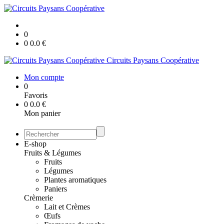
0
0
0.0
€
Circuits Paysans Coopérative
Mon compte
0
Favoris
0
0.0
€
Mon panier
E-shop
Fruits & Légumes
Fruits
Légumes
Plantes aromatiques
Paniers
Crèmerie
Lait et Crèmes
Œufs