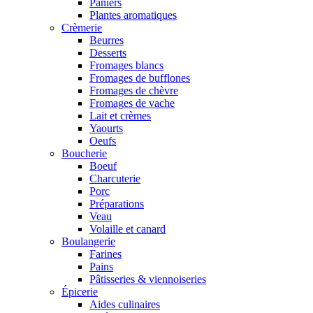
Paniers
Plantes aromatiques
Crèmerie
Beurres
Desserts
Fromages blancs
Fromages de bufflones
Fromages de chèvre
Fromages de vache
Lait et crèmes
Yaourts
Oeufs
Boucherie
Boeuf
Charcuterie
Porc
Préparations
Veau
Volaille et canard
Boulangerie
Farines
Pains
Pâtisseries & viennoiseries
Épicerie
Aides culinaires