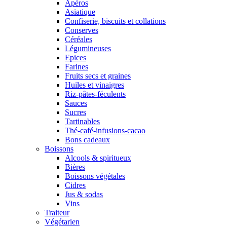
Apéros
Asiatique
Confiserie, biscuits et collations
Conserves
Céréales
Légumineuses
Epices
Farines
Fruits secs et graines
Huiles et vinaigres
Riz-pâtes-féculents
Sauces
Sucres
Tartinables
Thé-café-infusions-cacao
Bons cadeaux
Boissons
Alcools & spiritueux
Bières
Boissons végétales
Cidres
Jus & sodas
Vins
Traiteur
Végétarien