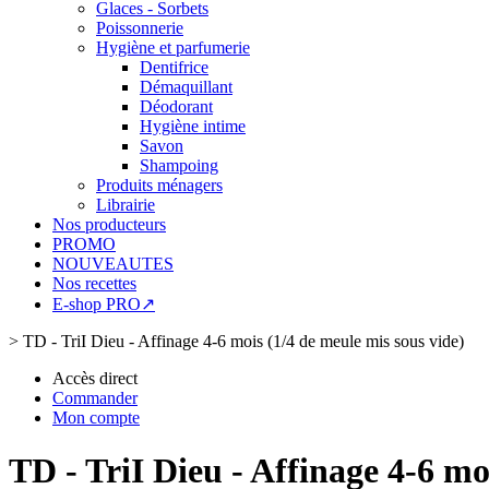
Glaces - Sorbets
Poissonnerie
Hygiène et parfumerie
Dentifrice
Démaquillant
Déodorant
Hygiène intime
Savon
Shampoing
Produits ménagers
Librairie
Nos producteurs
PROMO
NOUVEAUTES
Nos recettes
E-shop PRO↗
>
TD - TriI Dieu - Affinage 4-6 mois (1/4 de meule mis sous vide)
Accès direct
Commander
Mon compte
TD - TriI Dieu - Affinage 4-6 mo