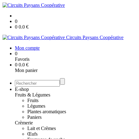
0
0
0.0
€
Circuits Paysans Coopérative
Mon compte
0
Favoris
0
0.0
€
Mon panier
E-shop
Fruits & Légumes
Fruits
Légumes
Plantes aromatiques
Paniers
Crèmerie
Lait et Crèmes
Œufs