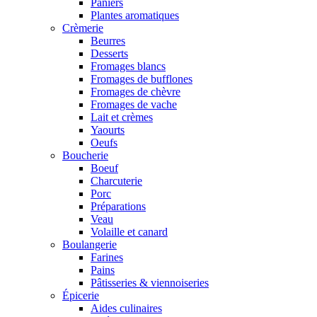
Paniers
Plantes aromatiques
Crèmerie
Beurres
Desserts
Fromages blancs
Fromages de bufflones
Fromages de chèvre
Fromages de vache
Lait et crèmes
Yaourts
Oeufs
Boucherie
Boeuf
Charcuterie
Porc
Préparations
Veau
Volaille et canard
Boulangerie
Farines
Pains
Pâtisseries & viennoiseries
Épicerie
Aides culinaires