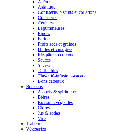
Apéros
Asiatique
Confiserie, biscuits et collations
Conserves
Céréales
Légumineuses
Epices
Farines
Fruits secs et graines
Huiles et vinaigres
Riz-pâtes-féculents
Sauces
Sucres
Tartinables
Thé-café-infusions-cacao
Bons cadeaux
Boissons
Alcools & spiritueux
Bières
Boissons végétales
Cidres
Jus & sodas
Vins
Traiteur
Végétarien