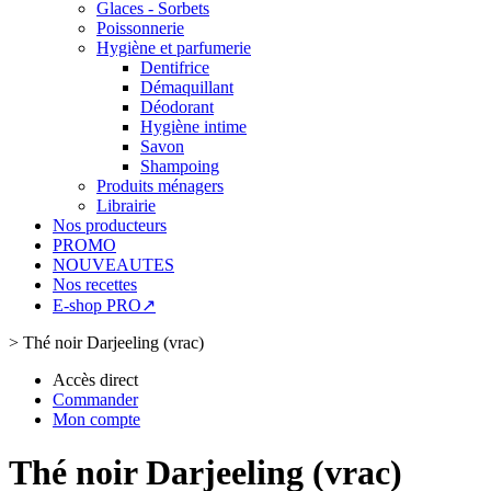
Glaces - Sorbets
Poissonnerie
Hygiène et parfumerie
Dentifrice
Démaquillant
Déodorant
Hygiène intime
Savon
Shampoing
Produits ménagers
Librairie
Nos producteurs
PROMO
NOUVEAUTES
Nos recettes
E-shop PRO↗
>
Thé noir Darjeeling (vrac)
Accès direct
Commander
Mon compte
Thé noir Darjeeling (vrac)