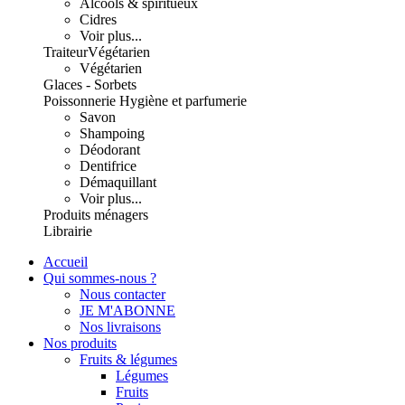
Alcools & spiritueux
Cidres
Voir plus...
Traiteur
Végétarien
Végétarien
Glaces - Sorbets
Poissonnerie
Hygiène et parfumerie
Savon
Shampoing
Déodorant
Dentifrice
Démaquillant
Voir plus...
Produits ménagers
Librairie
Accueil
Qui sommes-nous ?
Nous contacter
JE M'ABONNE
Nos livraisons
Nos produits
Fruits & légumes
Légumes
Fruits