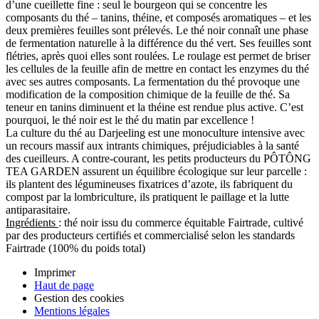
d’une cueillette fine : seul le bourgeon qui se concentre les
composants du thé – tanins, théine, et composés aromatiques – et les
deux premières feuilles sont prélevés. Le thé noir connaît une phase
de fermentation naturelle à la différence du thé vert. Ses feuilles sont
flétries, après quoi elles sont roulées. Le roulage est permet de briser
les cellules de la feuille afin de mettre en contact les enzymes du thé
avec ses autres composants. La fermentation du thé provoque une
modification de la composition chimique de la feuille de thé. Sa
teneur en tanins diminuent et la théine est rendue plus active. C’est
pourquoi, le thé noir est le thé du matin par excellence !
La culture du thé au Darjeeling est une monoculture intensive avec
un recours massif aux intrants chimiques, préjudiciables à la santé
des cueilleurs. A contre-courant, les petits producteurs du PÔTÔNG
TEA GARDEN assurent un équilibre écologique sur leur parcelle :
ils plantent des légumineuses fixatrices d’azote, ils fabriquent du
compost par la lombriculture, ils pratiquent le paillage et la lutte
antiparasitaire.
Ingrédients
: thé noir issu du commerce équitable Fairtrade, cultivé
par des producteurs certifiés et commercialisé selon les standards
Fairtrade (100% du poids total)
Imprimer
Haut de page
Gestion des cookies
Mentions légales