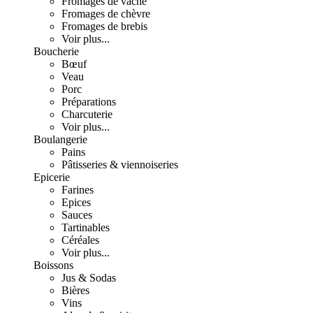
Fromages de vache
Fromages de chèvre
Fromages de brebis
Voir plus...
Boucherie
Bœuf
Veau
Porc
Préparations
Charcuterie
Voir plus...
Boulangerie
Pains
Pâtisseries & viennoiseries
Epicerie
Farines
Epices
Sauces
Tartinables
Céréales
Voir plus...
Boissons
Jus & Sodas
Bières
Vins