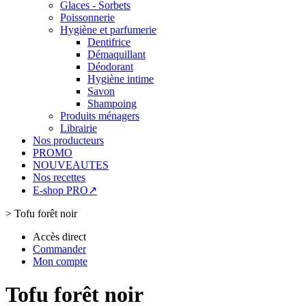
Glaces - Sorbets
Poissonnerie
Hygiène et parfumerie
Dentifrice
Démaquillant
Déodorant
Hygiène intime
Savon
Shampoing
Produits ménagers
Librairie
Nos producteurs
PROMO
NOUVEAUTES
Nos recettes
E-shop PRO↗
>
Tofu forêt noir
Accès direct
Commander
Mon compte
Tofu forêt noir