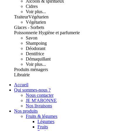
Alcools & spiritueux
Cidres
Voir plus...
Traiteur
Végétarien
Végétarien
Glaces - Sorbets
Poissonnerie
Hygiène et parfumerie
Savon
Shampoing
Déodorant
Dentifrice
Démaquillant
Voir plus...
Produits ménagers
Librairie
Accueil
Qui sommes-nous ?
Nous contacter
JE M'ABONNE
Nos livraisons
Nos produits
Fruits & légumes
Légumes
Fruits