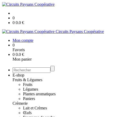
0
0
0.0
€
Circuits Paysans Coopérative
Mon compte
0
Favoris
0
0.0
€
Mon panier
E-shop
Fruits & Légumes
Fruits
Légumes
Plantes aromatiques
Paniers
Crèmerie
Lait et Crèmes
Œufs