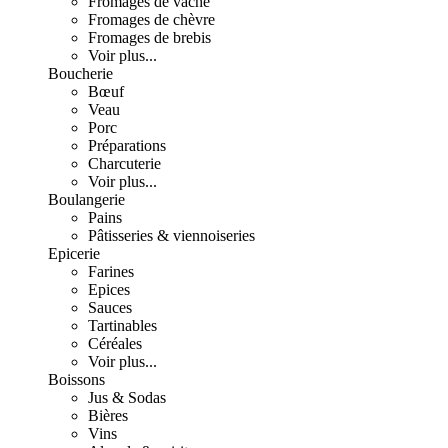
Fromages de vache
Fromages de chèvre
Fromages de brebis
Voir plus...
Boucherie
Bœuf
Veau
Porc
Préparations
Charcuterie
Voir plus...
Boulangerie
Pains
Pâtisseries & viennoiseries
Epicerie
Farines
Epices
Sauces
Tartinables
Céréales
Voir plus...
Boissons
Jus & Sodas
Bières
Vins