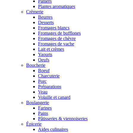
Paniers
Plantes aromatiques
Crèmerie
Beurres
Desserts
Fromages blancs
Fromages de bufflones
Fromages de chèvre
Fromages de vache
Lait et crèmes
Yaourts
Oeufs
Boucherie
Boeuf
Charcuterie
Porc
Préparations
Veau
Volaille et canard
Boulangerie
Farines
Pains
Pâtisseries & viennoiseries
Épicerie
Aides culinaires