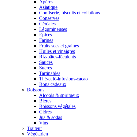
Apéros
Asiatique
Confiserie, biscuits et collations
Conserves
Céréales
Légumineuses
Epices
Farines
Fruits secs et graines
Huiles et vinaigres
Riz-pâtes-féculents
Sauces
Sucres
Tartinables
Thé-café-infusions-cacao
Bons cadeaux
Boissons
Alcools & spiritueux
Bières
Boissons végétales
Cidres
Jus & sodas
Vins
Traiteur
Végétarien