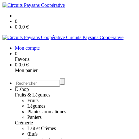
0
0
0.0
€
Circuits Paysans Coopérative
Mon compte
0
Favoris
0
0.0
€
Mon panier
E-shop
Fruits & Légumes
Fruits
Légumes
Plantes aromatiques
Paniers
Crèmerie
Lait et Crèmes
Œufs