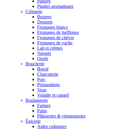
Paniers
Plantes aromatiques
Crèmerie
Beurres
Desserts
Fromages blancs
Fromages de bufflones
Fromages de chèvre
Fromages de vache
Lait et crèmes
Yaourts
Oeufs
Boucherie
Boeuf
Charcuterie
Porc
Préparations
Veau
Volaille et canard
Boulangerie
Farines
Pains
Pâtisseries & viennoiseries
Épicerie
Aides culinaires