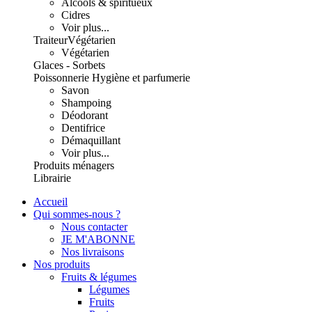
Alcools & spiritueux
Cidres
Voir plus...
Traiteur
Végétarien
Végétarien
Glaces - Sorbets
Poissonnerie
Hygiène et parfumerie
Savon
Shampoing
Déodorant
Dentifrice
Démaquillant
Voir plus...
Produits ménagers
Librairie
Accueil
Qui sommes-nous ?
Nous contacter
JE M'ABONNE
Nos livraisons
Nos produits
Fruits & légumes
Légumes
Fruits