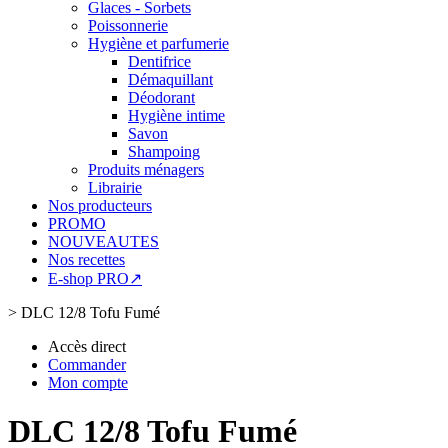
Glaces - Sorbets
Poissonnerie
Hygiène et parfumerie
Dentifrice
Démaquillant
Déodorant
Hygiène intime
Savon
Shampoing
Produits ménagers
Librairie
Nos producteurs
PROMO
NOUVEAUTES
Nos recettes
E-shop PRO↗
>
DLC 12/8 Tofu Fumé
Accès direct
Commander
Mon compte
DLC 12/8 Tofu Fumé