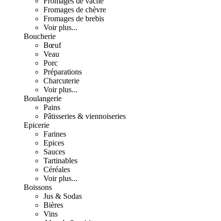
Fromages de vache
Fromages de chèvre
Fromages de brebis
Voir plus...
Boucherie
Bœuf
Veau
Porc
Préparations
Charcuterie
Voir plus...
Boulangerie
Pains
Pâtisseries & viennoiseries
Epicerie
Farines
Epices
Sauces
Tartinables
Céréales
Voir plus...
Boissons
Jus & Sodas
Bières
Vins