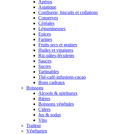
Apéros
Asiatique
Confiserie, biscuits et collations
Conserves
Céréales
Légumineuses
Epices
Farines
Fruits secs et graines
Huiles et vinaigres
Riz-pâtes-féculents
Sauces
Sucres
Tartinables
Thé-café-infusions-cacao
Bons cadeaux
Boissons
Alcools & spiritueux
Bières
Boissons végétales
Cidres
Jus & sodas
Vins
Traiteur
Végétarien