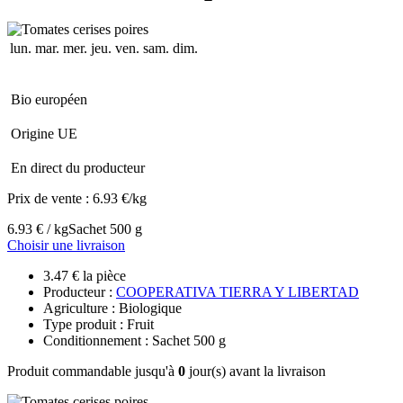
lun.
mar.
mer.
jeu.
ven.
sam.
dim.
Bio européen
Origine UE
En direct du producteur
Prix de vente :
6.93 €/kg
6.93 € / kg
Sachet 500 g
Choisir une livraison
3.47 € la pièce
Producteur :
COOPERATIVA TIERRA Y LIBERTAD
Agriculture : Biologique
Type produit : Fruit
Conditionnement : Sachet 500 g
Produit commandable jusqu'à
0
jour(s) avant la livraison