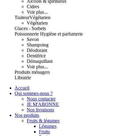
Alcools & spiritueux
Cidres
Voir plus...
Traiteur
Végétarien
Végétarien
Glaces - Sorbets
Poissonnerie
Hygiène et parfumerie
Savon
Shampoing
Déodorant
Dentifrice
Démaquillant
Voir plus...
Produits ménagers
Librairie
Accueil
Qui sommes-nous ?
Nous contacter
JE M'ABONNE
Nos livraisons
Nos produits
Fruits & légumes
Légumes
Fruits