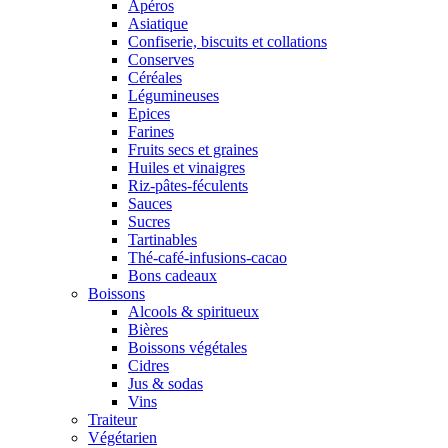
Apéros
Asiatique
Confiserie, biscuits et collations
Conserves
Céréales
Légumineuses
Epices
Farines
Fruits secs et graines
Huiles et vinaigres
Riz-pâtes-féculents
Sauces
Sucres
Tartinables
Thé-café-infusions-cacao
Bons cadeaux
Boissons
Alcools & spiritueux
Bières
Boissons végétales
Cidres
Jus & sodas
Vins
Traiteur
Végétarien