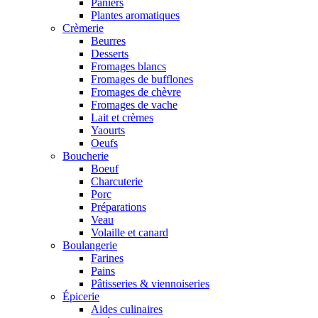
Paniers
Plantes aromatiques
Crèmerie
Beurres
Desserts
Fromages blancs
Fromages de bufflones
Fromages de chèvre
Fromages de vache
Lait et crèmes
Yaourts
Oeufs
Boucherie
Boeuf
Charcuterie
Porc
Préparations
Veau
Volaille et canard
Boulangerie
Farines
Pains
Pâtisseries & viennoiseries
Épicerie
Aides culinaires