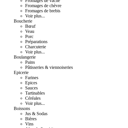
Fromages de vache
Fromages de chèvre
Fromages de brebis
Voir plus...
Boucherie
Bœuf
Veau
Porc
Préparations
Charcuterie
Voir plus...
Boulangerie
Pains
Pâtisseries & viennoiseries
Epicerie
Farines
Epices
Sauces
Tartinables
Céréales
Voir plus...
Boissons
Jus & Sodas
Bières
Vins