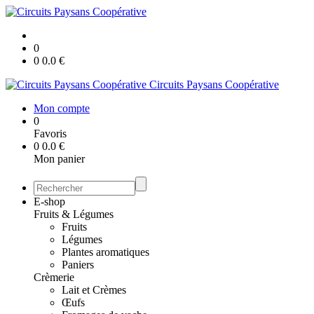
0
0
0.0
€
Circuits Paysans Coopérative
Mon compte
0
Favoris
0
0.0
€
Mon panier
E-shop
Fruits & Légumes
Fruits
Légumes
Plantes aromatiques
Paniers
Crèmerie
Lait et Crèmes
Œufs