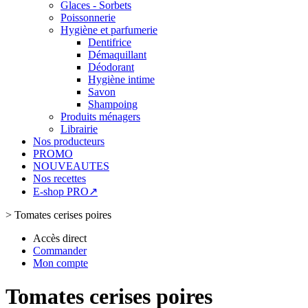
Glaces - Sorbets
Poissonnerie
Hygiène et parfumerie
Dentifrice
Démaquillant
Déodorant
Hygiène intime
Savon
Shampoing
Produits ménagers
Librairie
Nos producteurs
PROMO
NOUVEAUTES
Nos recettes
E-shop PRO↗
>
Tomates cerises poires
Accès direct
Commander
Mon compte
Tomates cerises poires