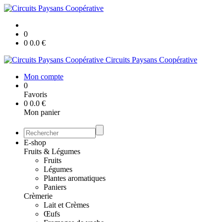
0
0
0.0
€
Circuits Paysans Coopérative
Mon compte
0
Favoris
0
0.0
€
Mon panier
E-shop
Fruits & Légumes
Fruits
Légumes
Plantes aromatiques
Paniers
Crèmerie
Lait et Crèmes
Œufs