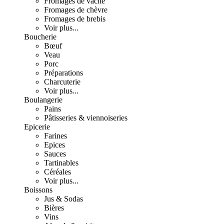
Fromages de vache
Fromages de chèvre
Fromages de brebis
Voir plus...
Boucherie
Bœuf
Veau
Porc
Préparations
Charcuterie
Voir plus...
Boulangerie
Pains
Pâtisseries & viennoiseries
Epicerie
Farines
Epices
Sauces
Tartinables
Céréales
Voir plus...
Boissons
Jus & Sodas
Bières
Vins