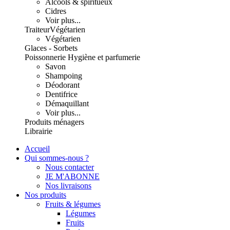
Alcools & spiritueux
Cidres
Voir plus...
Traiteur
Végétarien
Végétarien
Glaces - Sorbets
Poissonnerie
Hygiène et parfumerie
Savon
Shampoing
Déodorant
Dentifrice
Démaquillant
Voir plus...
Produits ménagers
Librairie
Accueil
Qui sommes-nous ?
Nous contacter
JE M'ABONNE
Nos livraisons
Nos produits
Fruits & légumes
Légumes
Fruits