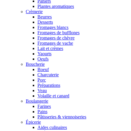
Paniers
Plantes aromatiques
Crèmerie
Beurres
Desserts
Fromages blancs
Fromages de bufflones
Fromages de chèvre
Fromages de vache
Lait et crèmes
Yaourts
Oeufs
Boucherie
Boeuf
Charcuterie
Porc
Préparations
Veau
Volaille et canard
Boulangerie
Farines
Pains
Pâtisseries & viennoiseries
Épicerie
Aides culinaires