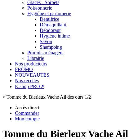
Glaces - Sorbets
Poissonnerie
Hygiène et parfumerie
Dentifrice
Démaquillant
Déodorant
Hygiène intime
Savon
Shampoing
Produits ménagers
Librairie
Nos producteurs
PROMO
NOUVEAUTES
Nos recettes
E-shop PRO↗
>
Tomme du Bierleux Vache Ail des ours 1/2
Accès direct
Commander
Mon compte
Tomme du Bierleux Vache Ail