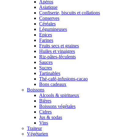
Apéros
Asiatique
Confiserie, biscuits et collations
Conserves
Céréales
Légumineuses
Epices
Farines
Fruits secs et graines
Huiles et vinaigres
Riz-pâtes-féculents
Sauces
Sucres
Tartinables
Thé-café-infusions-cacao
Bons cadeaux
Boissons
Alcools & spiritueux
Bières
Boissons végétales
Cidres
Jus & sodas
Vins
Traiteur
Végétarien