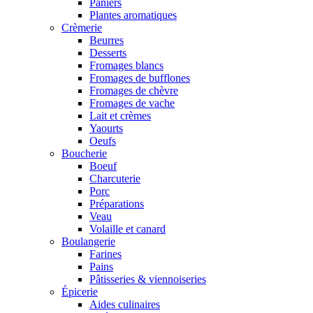
Paniers
Plantes aromatiques
Crèmerie
Beurres
Desserts
Fromages blancs
Fromages de bufflones
Fromages de chèvre
Fromages de vache
Lait et crèmes
Yaourts
Oeufs
Boucherie
Boeuf
Charcuterie
Porc
Préparations
Veau
Volaille et canard
Boulangerie
Farines
Pains
Pâtisseries & viennoiseries
Épicerie
Aides culinaires