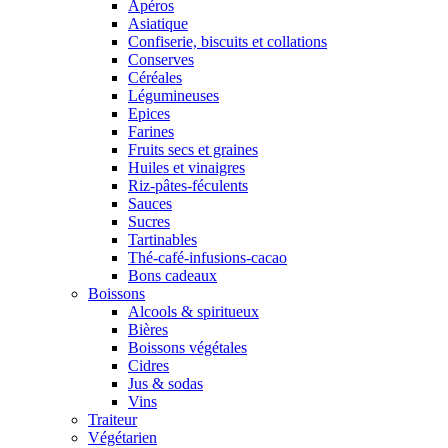
Apéros
Asiatique
Confiserie, biscuits et collations
Conserves
Céréales
Légumineuses
Epices
Farines
Fruits secs et graines
Huiles et vinaigres
Riz-pâtes-féculents
Sauces
Sucres
Tartinables
Thé-café-infusions-cacao
Bons cadeaux
Boissons
Alcools & spiritueux
Bières
Boissons végétales
Cidres
Jus & sodas
Vins
Traiteur
Végétarien