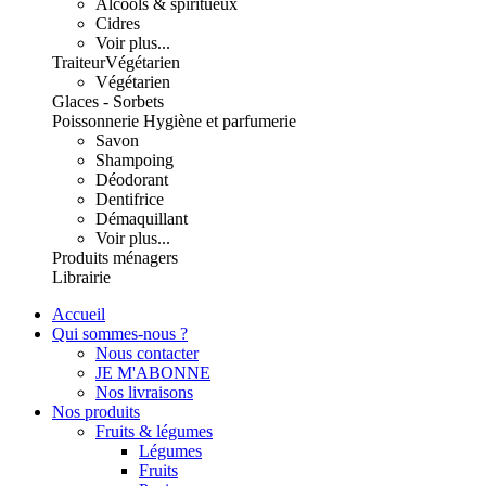
Alcools & spiritueux
Cidres
Voir plus...
Traiteur
Végétarien
Végétarien
Glaces - Sorbets
Poissonnerie
Hygiène et parfumerie
Savon
Shampoing
Déodorant
Dentifrice
Démaquillant
Voir plus...
Produits ménagers
Librairie
Accueil
Qui sommes-nous ?
Nous contacter
JE M'ABONNE
Nos livraisons
Nos produits
Fruits & légumes
Légumes
Fruits