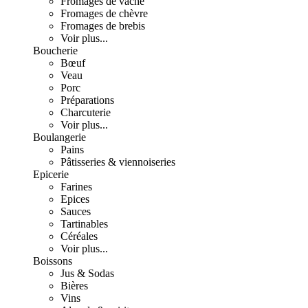
Fromages de vache
Fromages de chèvre
Fromages de brebis
Voir plus...
Boucherie
Bœuf
Veau
Porc
Préparations
Charcuterie
Voir plus...
Boulangerie
Pains
Pâtisseries & viennoiseries
Epicerie
Farines
Epices
Sauces
Tartinables
Céréales
Voir plus...
Boissons
Jus & Sodas
Bières
Vins