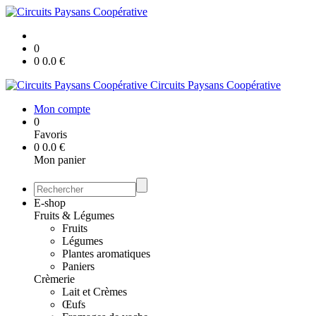
0
0
0.0
€
Circuits Paysans Coopérative
Mon compte
0
Favoris
0
0.0
€
Mon panier
E-shop
Fruits & Légumes
Fruits
Légumes
Plantes aromatiques
Paniers
Crèmerie
Lait et Crèmes
Œufs