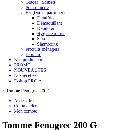
Glaces - Sorbets
Poissonnerie
Hygiène et parfumerie
Dentifrice
Démaquillant
Déodorant
Hygiène intime
Savon
Shampoing
Produits ménagers
Librairie
Nos producteurs
PROMO
NOUVEAUTES
Nos recettes
E-shop PRO↗
>
Tomme Fenugrec 200 G
Accès direct
Commander
Mon compte
Tomme Fenugrec 200 G