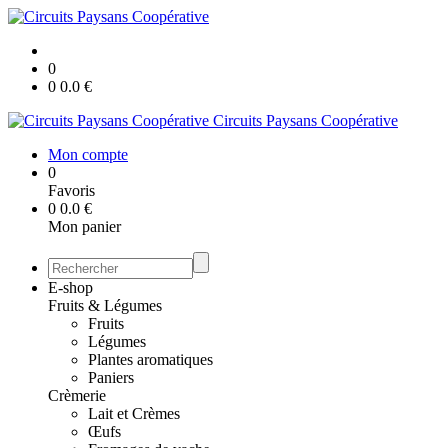
0
0
0.0
€
Circuits Paysans Coopérative
Mon compte
0
Favoris
0
0.0
€
Mon panier
E-shop
Fruits & Légumes
Fruits
Légumes
Plantes aromatiques
Paniers
Crèmerie
Lait et Crèmes
Œufs