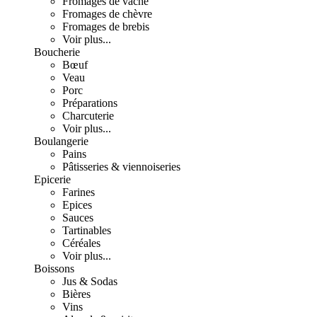
Fromages de vache
Fromages de chèvre
Fromages de brebis
Voir plus...
Boucherie
Bœuf
Veau
Porc
Préparations
Charcuterie
Voir plus...
Boulangerie
Pains
Pâtisseries & viennoiseries
Epicerie
Farines
Epices
Sauces
Tartinables
Céréales
Voir plus...
Boissons
Jus & Sodas
Bières
Vins