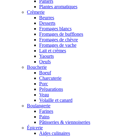
Paniers
Plantes aromatiques
Crèmerie
Beurres
Desserts
Fromages blancs
Fromages de bufflones
Fromages de chèvre
Fromages de vache
Lait et crèmes
Yaourts
Oeufs
Boucherie
Boeuf
Charcuterie
Porc
Préparations
Veau
Volaille et canard
Boulangerie
Farines
Pains
Pâtisseries & viennoiseries
Épicerie
Aides culinaires