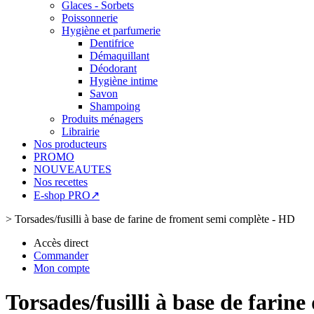
Glaces - Sorbets
Poissonnerie
Hygiène et parfumerie
Dentifrice
Démaquillant
Déodorant
Hygiène intime
Savon
Shampoing
Produits ménagers
Librairie
Nos producteurs
PROMO
NOUVEAUTES
Nos recettes
E-shop PRO↗
>
Torsades/fusilli à base de farine de froment semi complète - HD
Accès direct
Commander
Mon compte
Torsades/fusilli à base de farin