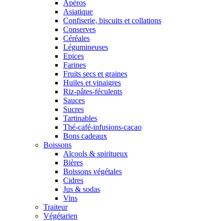
Apéros
Asiatique
Confiserie, biscuits et collations
Conserves
Céréales
Légumineuses
Epices
Farines
Fruits secs et graines
Huiles et vinaigres
Riz-pâtes-féculents
Sauces
Sucres
Tartinables
Thé-café-infusions-cacao
Bons cadeaux
Boissons
Alcools & spiritueux
Bières
Boissons végétales
Cidres
Jus & sodas
Vins
Traiteur
Végétarien