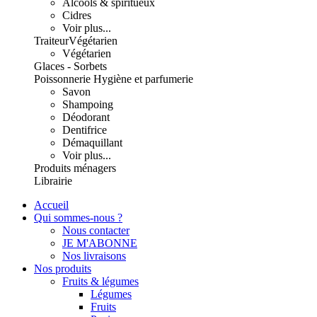
Alcools & spiritueux
Cidres
Voir plus...
Traiteur
Végétarien
Végétarien
Glaces - Sorbets
Poissonnerie
Hygiène et parfumerie
Savon
Shampoing
Déodorant
Dentifrice
Démaquillant
Voir plus...
Produits ménagers
Librairie
Accueil
Qui sommes-nous ?
Nous contacter
JE M'ABONNE
Nos livraisons
Nos produits
Fruits & légumes
Légumes
Fruits