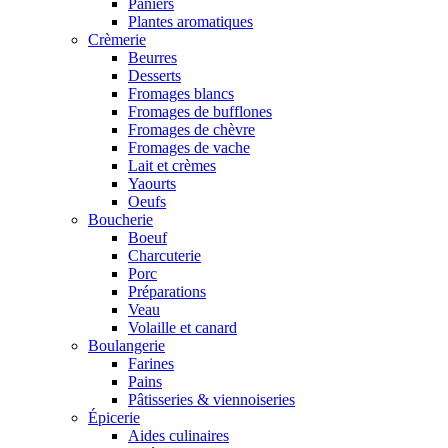
Paniers
Plantes aromatiques
Crèmerie
Beurres
Desserts
Fromages blancs
Fromages de bufflones
Fromages de chèvre
Fromages de vache
Lait et crèmes
Yaourts
Oeufs
Boucherie
Boeuf
Charcuterie
Porc
Préparations
Veau
Volaille et canard
Boulangerie
Farines
Pains
Pâtisseries & viennoiseries
Épicerie
Aides culinaires