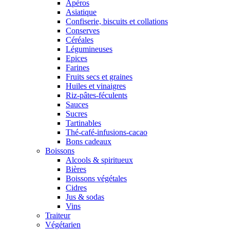
Apéros
Asiatique
Confiserie, biscuits et collations
Conserves
Céréales
Légumineuses
Epices
Farines
Fruits secs et graines
Huiles et vinaigres
Riz-pâtes-féculents
Sauces
Sucres
Tartinables
Thé-café-infusions-cacao
Bons cadeaux
Boissons
Alcools & spiritueux
Bières
Boissons végétales
Cidres
Jus & sodas
Vins
Traiteur
Végétarien