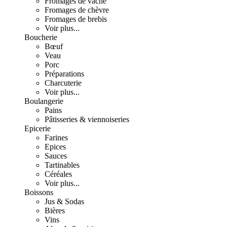
Fromages de vache
Fromages de chèvre
Fromages de brebis
Voir plus...
Boucherie
Bœuf
Veau
Porc
Préparations
Charcuterie
Voir plus...
Boulangerie
Pains
Pâtisseries & viennoiseries
Epicerie
Farines
Epices
Sauces
Tartinables
Céréales
Voir plus...
Boissons
Jus & Sodas
Bières
Vins