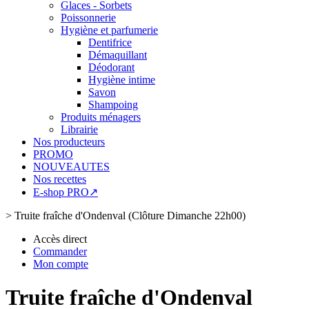
Glaces - Sorbets
Poissonnerie
Hygiène et parfumerie
Dentifrice
Démaquillant
Déodorant
Hygiène intime
Savon
Shampoing
Produits ménagers
Librairie
Nos producteurs
PROMO
NOUVEAUTES
Nos recettes
E-shop PRO↗
>
Truite fraîche d'Ondenval (Clôture Dimanche 22h00)
Accès direct
Commander
Mon compte
Truite fraîche d'Ondenval