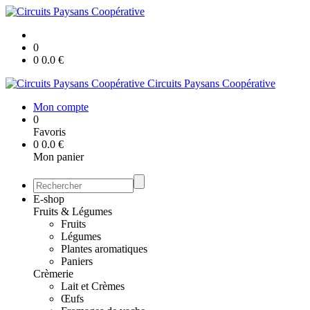
0
0
0.0
€
Circuits Paysans Coopérative
Mon compte
0
Favoris
0
0.0
€
Mon panier
E-shop
Fruits & Légumes
Fruits
Légumes
Plantes aromatiques
Paniers
Crèmerie
Lait et Crèmes
Œufs