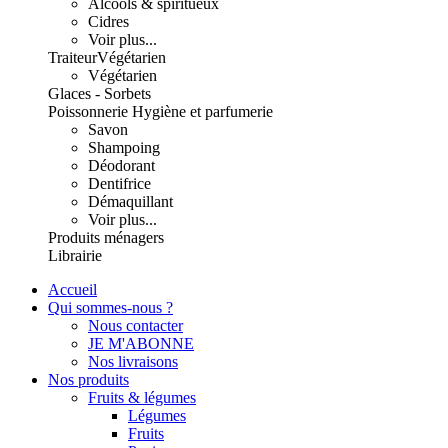
Alcools & spiritueux
Cidres
Voir plus...
Traiteur
Végétarien
Végétarien
Glaces - Sorbets
Poissonnerie
Hygiène et parfumerie
Savon
Shampoing
Déodorant
Dentifrice
Démaquillant
Voir plus...
Produits ménagers
Librairie
Accueil
Qui sommes-nous ?
Nous contacter
JE M'ABONNE
Nos livraisons
Nos produits
Fruits & légumes
Légumes
Fruits