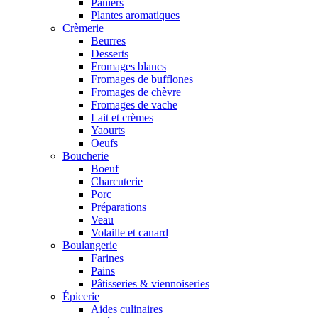
Paniers
Plantes aromatiques
Crèmerie
Beurres
Desserts
Fromages blancs
Fromages de bufflones
Fromages de chèvre
Fromages de vache
Lait et crèmes
Yaourts
Oeufs
Boucherie
Boeuf
Charcuterie
Porc
Préparations
Veau
Volaille et canard
Boulangerie
Farines
Pains
Pâtisseries & viennoiseries
Épicerie
Aides culinaires