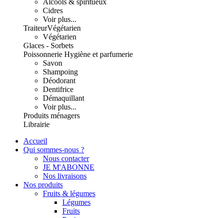
Alcools & spiritueux
Cidres
Voir plus...
Traiteur
Végétarien
Végétarien
Glaces - Sorbets
Poissonnerie
Hygiène et parfumerie
Savon
Shampoing
Déodorant
Dentifrice
Démaquillant
Voir plus...
Produits ménagers
Librairie
Accueil
Qui sommes-nous ?
Nous contacter
JE M'ABONNE
Nos livraisons
Nos produits
Fruits & légumes
Légumes
Fruits