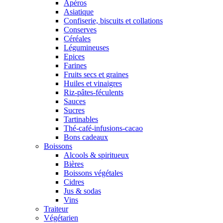
Apéros
Asiatique
Confiserie, biscuits et collations
Conserves
Céréales
Légumineuses
Epices
Farines
Fruits secs et graines
Huiles et vinaigres
Riz-pâtes-féculents
Sauces
Sucres
Tartinables
Thé-café-infusions-cacao
Bons cadeaux
Boissons
Alcools & spiritueux
Bières
Boissons végétales
Cidres
Jus & sodas
Vins
Traiteur
Végétarien