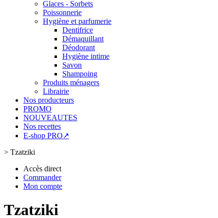
Glaces - Sorbets
Poissonnerie
Hygiène et parfumerie
Dentifrice
Démaquillant
Déodorant
Hygiène intime
Savon
Shampoing
Produits ménagers
Librairie
Nos producteurs
PROMO
NOUVEAUTES
Nos recettes
E-shop PRO↗
>
Tzatziki
Accès direct
Commander
Mon compte
Tzatziki