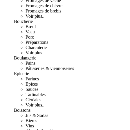
Fromages de vache
Fromages de chèvre
Fromages de brebis
Voir plus...
Boucherie
Bœuf
Veau
Porc
Préparations
Charcuterie
Voir plus...
Boulangerie
Pains
Pâtisseries & viennoiseries
Epicerie
Farines
Epices
Sauces
Tartinables
Céréales
Voir plus...
Boissons
Jus & Sodas
Bières
Vins