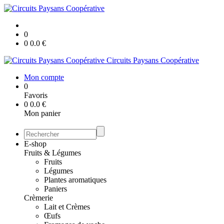
0
0
0.0
€
Circuits Paysans Coopérative
Mon compte
0
Favoris
0
0.0
€
Mon panier
E-shop
Fruits & Légumes
Fruits
Légumes
Plantes aromatiques
Paniers
Crèmerie
Lait et Crèmes
Œufs