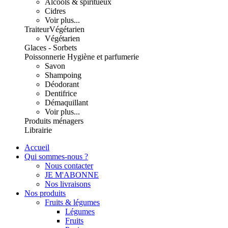
Alcools & spiritueux
Cidres
Voir plus...
Traiteur
Végétarien
Végétarien
Glaces - Sorbets
Poissonnerie
Hygiène et parfumerie
Savon
Shampoing
Déodorant
Dentifrice
Démaquillant
Voir plus...
Produits ménagers
Librairie
Accueil
Qui sommes-nous ?
Nous contacter
JE M'ABONNE
Nos livraisons
Nos produits
Fruits & légumes
Légumes
Fruits