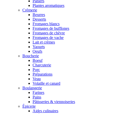
Paniers
Plantes aromatiques
Crèmerie
Beurres
Desserts
Fromages blancs
Fromages de bufflones
Fromages de chèvre
Fromages de vache
Lait et crèmes
Yaourts
Oeufs
Boucherie
Boeuf
Charcuterie
Porc
Préparations
Veau
Volaille et canard
Boulangerie
Farines
Pains
Pâtisseries & viennoiseries
Épicerie
Aides culinaires