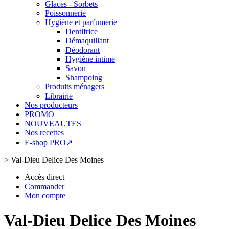
Glaces - Sorbets
Poissonnerie
Hygiène et parfumerie
Dentifrice
Démaquillant
Déodorant
Hygiène intime
Savon
Shampoing
Produits ménagers
Librairie
Nos producteurs
PROMO
NOUVEAUTES
Nos recettes
E-shop PRO↗
>
Val-Dieu Delice Des Moines
Accès direct
Commander
Mon compte
Val-Dieu Delice Des Moines