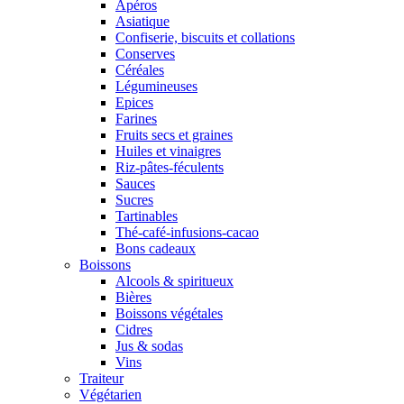
Apéros
Asiatique
Confiserie, biscuits et collations
Conserves
Céréales
Légumineuses
Epices
Farines
Fruits secs et graines
Huiles et vinaigres
Riz-pâtes-féculents
Sauces
Sucres
Tartinables
Thé-café-infusions-cacao
Bons cadeaux
Boissons
Alcools & spiritueux
Bières
Boissons végétales
Cidres
Jus & sodas
Vins
Traiteur
Végétarien