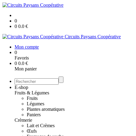
0
0
0.0
€
Circuits Paysans Coopérative
Mon compte
0
Favoris
0
0.0
€
Mon panier
E-shop
Fruits & Légumes
Fruits
Légumes
Plantes aromatiques
Paniers
Crèmerie
Lait et Crèmes
Œufs