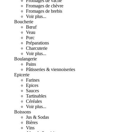
Fromages de vache
Fromages de chèvre
Fromages de brebis
Voir plus...
Boucherie
Bœuf
Veau
Porc
Préparations
Charcuterie
Voir plus...
Boulangerie
Pains
Pâtisseries & viennoiseries
Epicerie
Farines
Epices
Sauces
Tartinables
Céréales
Voir plus...
Boissons
Jus & Sodas
Bières
Vins