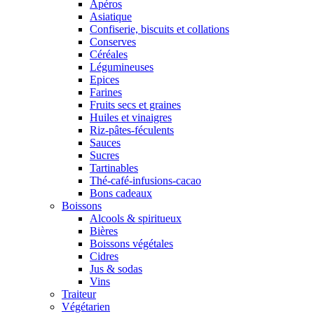
Apéros
Asiatique
Confiserie, biscuits et collations
Conserves
Céréales
Légumineuses
Epices
Farines
Fruits secs et graines
Huiles et vinaigres
Riz-pâtes-féculents
Sauces
Sucres
Tartinables
Thé-café-infusions-cacao
Bons cadeaux
Boissons
Alcools & spiritueux
Bières
Boissons végétales
Cidres
Jus & sodas
Vins
Traiteur
Végétarien