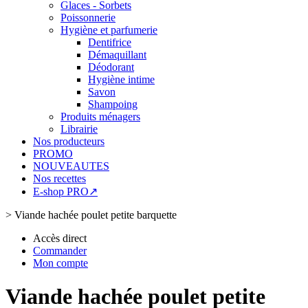
Glaces - Sorbets
Poissonnerie
Hygiène et parfumerie
Dentifrice
Démaquillant
Déodorant
Hygiène intime
Savon
Shampoing
Produits ménagers
Librairie
Nos producteurs
PROMO
NOUVEAUTES
Nos recettes
E-shop PRO↗
>
Viande hachée poulet petite barquette
Accès direct
Commander
Mon compte
Viande hachée poulet petite