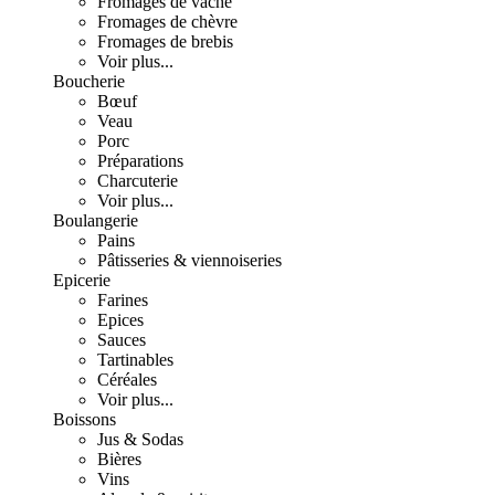
Fromages de vache
Fromages de chèvre
Fromages de brebis
Voir plus...
Boucherie
Bœuf
Veau
Porc
Préparations
Charcuterie
Voir plus...
Boulangerie
Pains
Pâtisseries & viennoiseries
Epicerie
Farines
Epices
Sauces
Tartinables
Céréales
Voir plus...
Boissons
Jus & Sodas
Bières
Vins