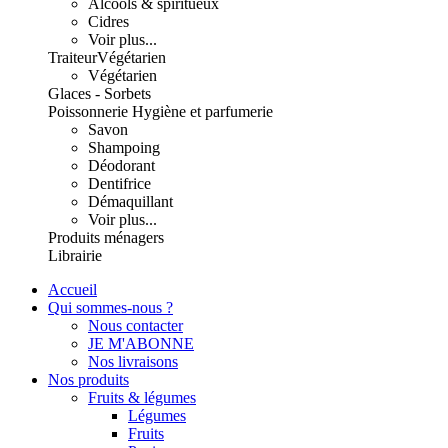
Alcools & spiritueux
Cidres
Voir plus...
Traiteur
Végétarien
Végétarien
Glaces - Sorbets
Poissonnerie
Hygiène et parfumerie
Savon
Shampoing
Déodorant
Dentifrice
Démaquillant
Voir plus...
Produits ménagers
Librairie
Accueil
Qui sommes-nous ?
Nous contacter
JE M'ABONNE
Nos livraisons
Nos produits
Fruits & légumes
Légumes
Fruits