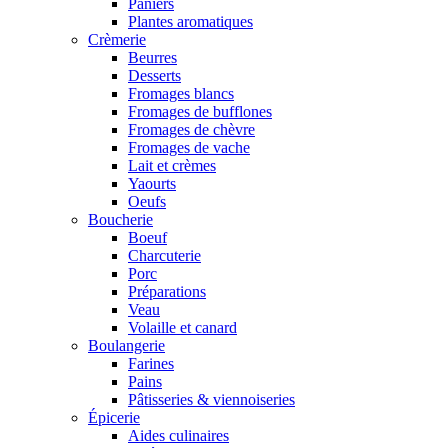
Paniers
Plantes aromatiques
Crèmerie
Beurres
Desserts
Fromages blancs
Fromages de bufflones
Fromages de chèvre
Fromages de vache
Lait et crèmes
Yaourts
Oeufs
Boucherie
Boeuf
Charcuterie
Porc
Préparations
Veau
Volaille et canard
Boulangerie
Farines
Pains
Pâtisseries & viennoiseries
Épicerie
Aides culinaires