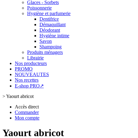
Glaces - Sorbets
Poissonnerie
Hygiène et parfumerie
Dentifrice
Démaquillant
Déodorant
Hygiène intime
Savon
Shampoing
Produits ménagers
Librairie
Nos producteurs
PROMO
NOUVEAUTES
Nos recettes
E-shop PRO↗
>
Yaourt abricot
Accès direct
Commander
Mon compte
Yaourt abricot