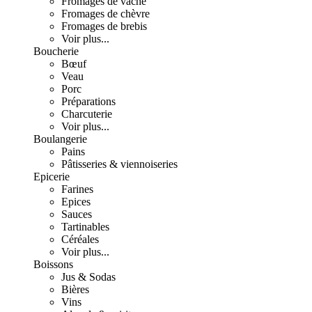
Fromages de vache
Fromages de chèvre
Fromages de brebis
Voir plus...
Boucherie
Bœuf
Veau
Porc
Préparations
Charcuterie
Voir plus...
Boulangerie
Pains
Pâtisseries & viennoiseries
Epicerie
Farines
Epices
Sauces
Tartinables
Céréales
Voir plus...
Boissons
Jus & Sodas
Bières
Vins