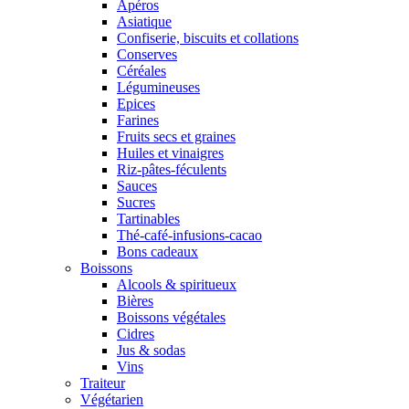
Apéros
Asiatique
Confiserie, biscuits et collations
Conserves
Céréales
Légumineuses
Epices
Farines
Fruits secs et graines
Huiles et vinaigres
Riz-pâtes-féculents
Sauces
Sucres
Tartinables
Thé-café-infusions-cacao
Bons cadeaux
Boissons
Alcools & spiritueux
Bières
Boissons végétales
Cidres
Jus & sodas
Vins
Traiteur
Végétarien