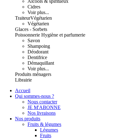
Alcools & spiritueux
Cidres
Voir plus...
Traiteur
Végétarien
Végétarien
Glaces - Sorbets
Poissonnerie
Hygiène et parfumerie
Savon
Shampoing
Déodorant
Dentifrice
Démaquillant
Voir plus...
Produits ménagers
Librairie
Accueil
Qui sommes-nous ?
Nous contacter
JE M'ABONNE
Nos livraisons
Nos produits
Fruits & légumes
Légumes
Fruits