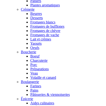
Paniers
Plantes aromatiques
Crèmerie
Beurres
Desserts
Fromages blancs
Fromages de bufflones
Fromages de chèvre
Fromages de vache
Lait et crèmes
Yaourts
Oeufs
Boucherie
Boeuf
Charcuterie
Porc
Préparations
Veau
Volaille et canard
Boulangerie
Farines
Pains
Pâtisseries & viennoiseries
Épicerie
Aides culinaires