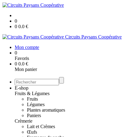
0
0
0.0
€
Circuits Paysans Coopérative
Mon compte
0
Favoris
0
0.0
€
Mon panier
E-shop
Fruits & Légumes
Fruits
Légumes
Plantes aromatiques
Paniers
Crèmerie
Lait et Crèmes
Œufs