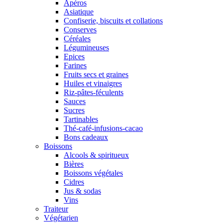
Apéros
Asiatique
Confiserie, biscuits et collations
Conserves
Céréales
Légumineuses
Epices
Farines
Fruits secs et graines
Huiles et vinaigres
Riz-pâtes-féculents
Sauces
Sucres
Tartinables
Thé-café-infusions-cacao
Bons cadeaux
Boissons
Alcools & spiritueux
Bières
Boissons végétales
Cidres
Jus & sodas
Vins
Traiteur
Végétarien