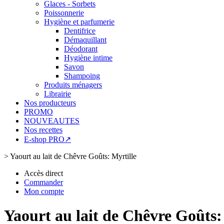
Glaces - Sorbets
Poissonnerie
Hygiène et parfumerie
Dentifrice
Démaquillant
Déodorant
Hygiène intime
Savon
Shampoing
Produits ménagers
Librairie
Nos producteurs
PROMO
NOUVEAUTES
Nos recettes
E-shop PRO↗
>
Yaourt au lait de Chêvre Goûts: Myrtille
Accès direct
Commander
Mon compte
Yaourt au lait de Chêvre Goûts: