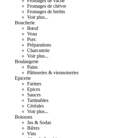
Fromages de vache
Fromages de chèvre
Fromages de brebis
Voir plus...
Boucherie
Bœuf
Veau
Porc
Préparations
Charcuterie
Voir plus...
Boulangerie
Pains
Pâtisseries & viennoiseries
Epicerie
Farines
Epices
Sauces
Tartinables
Céréales
Voir plus...
Boissons
Jus & Sodas
Bières
Vins