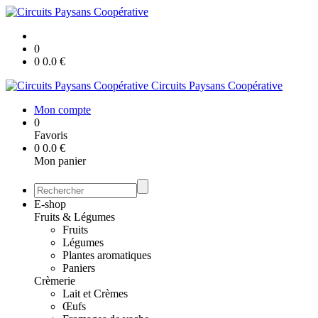
0
0
0.0
€
Circuits Paysans Coopérative
Mon compte
0
Favoris
0
0.0
€
Mon panier
E-shop
Fruits & Légumes
Fruits
Légumes
Plantes aromatiques
Paniers
Crèmerie
Lait et Crèmes
Œufs