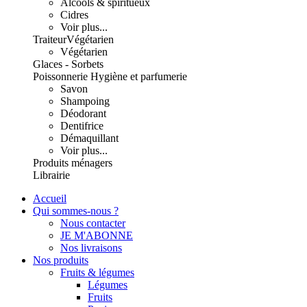
Alcools & spiritueux
Cidres
Voir plus...
Traiteur
Végétarien
Végétarien
Glaces - Sorbets
Poissonnerie
Hygiène et parfumerie
Savon
Shampoing
Déodorant
Dentifrice
Démaquillant
Voir plus...
Produits ménagers
Librairie
Accueil
Qui sommes-nous ?
Nous contacter
JE M'ABONNE
Nos livraisons
Nos produits
Fruits & légumes
Légumes
Fruits