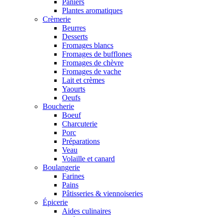
Paniers
Plantes aromatiques
Crèmerie
Beurres
Desserts
Fromages blancs
Fromages de bufflones
Fromages de chèvre
Fromages de vache
Lait et crèmes
Yaourts
Oeufs
Boucherie
Boeuf
Charcuterie
Porc
Préparations
Veau
Volaille et canard
Boulangerie
Farines
Pains
Pâtisseries & viennoiseries
Épicerie
Aides culinaires