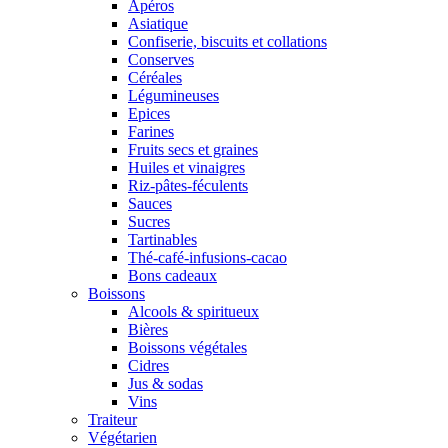
Apéros
Asiatique
Confiserie, biscuits et collations
Conserves
Céréales
Légumineuses
Epices
Farines
Fruits secs et graines
Huiles et vinaigres
Riz-pâtes-féculents
Sauces
Sucres
Tartinables
Thé-café-infusions-cacao
Bons cadeaux
Boissons
Alcools & spiritueux
Bières
Boissons végétales
Cidres
Jus & sodas
Vins
Traiteur
Végétarien