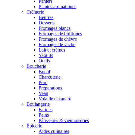
Paniers
Plantes aromatiques
Crèmerie
Beurres
Desserts
Fromages blancs
Fromages de bufflones
Fromages de chèvre
Fromages de vache
Lait et crèmes
Yaourts
Oeufs
Boucherie
Boeuf
Charcuterie
Porc
Préparations
Veau
Volaille et canard
Boulangerie
Farines
Pains
Pâtisseries & viennoiseries
Épicerie
Aides culinaires