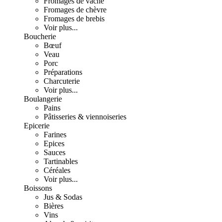
Fromages de vache
Fromages de chèvre
Fromages de brebis
Voir plus...
Boucherie
Bœuf
Veau
Porc
Préparations
Charcuterie
Voir plus...
Boulangerie
Pains
Pâtisseries & viennoiseries
Epicerie
Farines
Epices
Sauces
Tartinables
Céréales
Voir plus...
Boissons
Jus & Sodas
Bières
Vins