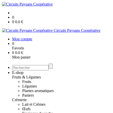
0
0
0.0
€
Circuits Paysans Coopérative
Mon compte
0
Favoris
0
0.0
€
Mon panier
E-shop
Fruits & Légumes
Fruits
Légumes
Plantes aromatiques
Paniers
Crèmerie
Lait et Crèmes
Œufs