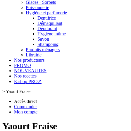
Glaces - Sorbets
Poissonnerie
Hygiène et parfumerie
Dentifrice
Démaquillant
Déodorant
Hygiène intime
Savon
Shampoing
Produits ménagers
Librairie
Nos producteurs
PROMO
NOUVEAUTES
Nos recettes
E-shop PRO↗
>
Yaourt Fraise
Accès direct
Commander
Mon compte
Yaourt Fraise