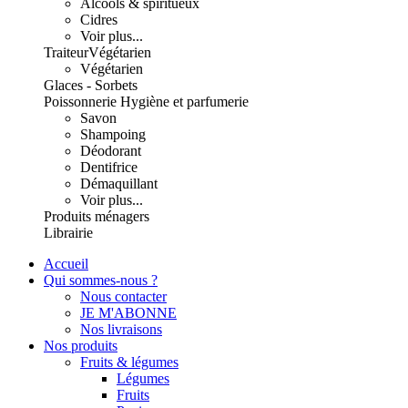
Alcools & spiritueux
Cidres
Voir plus...
Traiteur
Végétarien
Végétarien
Glaces - Sorbets
Poissonnerie
Hygiène et parfumerie
Savon
Shampoing
Déodorant
Dentifrice
Démaquillant
Voir plus...
Produits ménagers
Librairie
Accueil
Qui sommes-nous ?
Nous contacter
JE M'ABONNE
Nos livraisons
Nos produits
Fruits & légumes
Légumes
Fruits