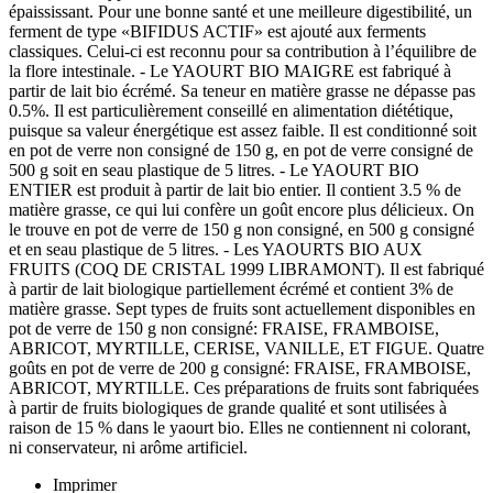
épaississant. Pour une bonne santé et une meilleure digestibilité, un
ferment de type «BIFIDUS ACTIF» est ajouté aux ferments
classiques. Celui-ci est reconnu pour sa contribution à l’équilibre de
la flore intestinale. - Le YAOURT BIO MAIGRE est fabriqué à
partir de lait bio écrémé. Sa teneur en matière grasse ne dépasse pas
0.5%. Il est particulièrement conseillé en alimentation diététique,
puisque sa valeur énergétique est assez faible. Il est conditionné soit
en pot de verre non consigné de 150 g, en pot de verre consigné de
500 g soit en seau plastique de 5 litres. - Le YAOURT BIO
ENTIER est produit à partir de lait bio entier. Il contient 3.5 % de
matière grasse, ce qui lui confère un goût encore plus délicieux. On
le trouve en pot de verre de 150 g non consigné, en 500 g consigné
et en seau plastique de 5 litres. - Les YAOURTS BIO AUX
FRUITS (COQ DE CRISTAL 1999 LIBRAMONT). Il est fabriqué
à partir de lait biologique partiellement écrémé et contient 3% de
matière grasse. Sept types de fruits sont actuellement disponibles en
pot de verre de 150 g non consigné: FRAISE, FRAMBOISE,
ABRICOT, MYRTILLE, CERISE, VANILLE, ET FIGUE. Quatre
goûts en pot de verre de 200 g consigné: FRAISE, FRAMBOISE,
ABRICOT, MYRTILLE. Ces préparations de fruits sont fabriquées
à partir de fruits biologiques de grande qualité et sont utilisées à
raison de 15 % dans le yaourt bio. Elles ne contiennent ni colorant,
ni conservateur, ni arôme artificiel.
Imprimer