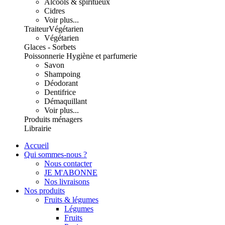
Alcools & spiritueux
Cidres
Voir plus...
Traiteur
Végétarien
Végétarien
Glaces - Sorbets
Poissonnerie
Hygiène et parfumerie
Savon
Shampoing
Déodorant
Dentifrice
Démaquillant
Voir plus...
Produits ménagers
Librairie
Accueil
Qui sommes-nous ?
Nous contacter
JE M'ABONNE
Nos livraisons
Nos produits
Fruits & légumes
Légumes
Fruits