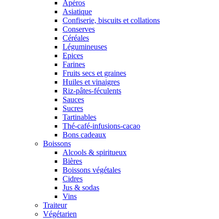
Apéros
Asiatique
Confiserie, biscuits et collations
Conserves
Céréales
Légumineuses
Epices
Farines
Fruits secs et graines
Huiles et vinaigres
Riz-pâtes-féculents
Sauces
Sucres
Tartinables
Thé-café-infusions-cacao
Bons cadeaux
Boissons
Alcools & spiritueux
Bières
Boissons végétales
Cidres
Jus & sodas
Vins
Traiteur
Végétarien