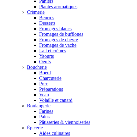
Paniers
Plantes aromatiques
Crèmerie
Beurres
Desserts
Fromages blancs
Fromages de bufflones
Fromages de chèvre
Fromages de vache
Lait et crèmes
Yaourts
Oeufs
Boucherie
Boeuf
Charcuterie
Porc
Préparations
Veau
Volaille et canard
Boulangerie
Farines
Pains
Pâtisseries & viennoiseries
Épicerie
Aides culinaires