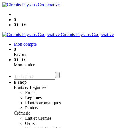
0
0
0.0
€
Circuits Paysans Coopérative
Mon compte
0
Favoris
0
0.0
€
Mon panier
E-shop
Fruits & Légumes
Fruits
Légumes
Plantes aromatiques
Paniers
Crèmerie
Lait et Crèmes
Œufs