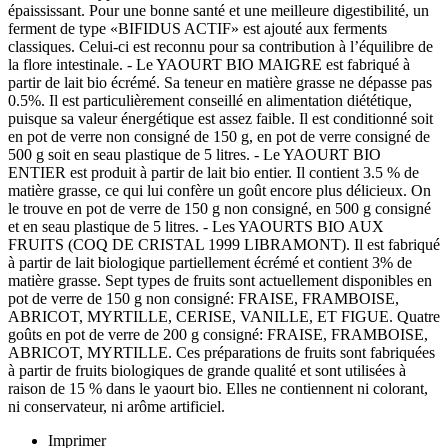
épaississant. Pour une bonne santé et une meilleure digestibilité, un
ferment de type «BIFIDUS ACTIF» est ajouté aux ferments
classiques. Celui-ci est reconnu pour sa contribution à l’équilibre de
la flore intestinale. - Le YAOURT BIO MAIGRE est fabriqué à
partir de lait bio écrémé. Sa teneur en matière grasse ne dépasse pas
0.5%. Il est particulièrement conseillé en alimentation diététique,
puisque sa valeur énergétique est assez faible. Il est conditionné soit
en pot de verre non consigné de 150 g, en pot de verre consigné de
500 g soit en seau plastique de 5 litres. - Le YAOURT BIO
ENTIER est produit à partir de lait bio entier. Il contient 3.5 % de
matière grasse, ce qui lui confère un goût encore plus délicieux. On
le trouve en pot de verre de 150 g non consigné, en 500 g consigné
et en seau plastique de 5 litres. - Les YAOURTS BIO AUX
FRUITS (COQ DE CRISTAL 1999 LIBRAMONT). Il est fabriqué
à partir de lait biologique partiellement écrémé et contient 3% de
matière grasse. Sept types de fruits sont actuellement disponibles en
pot de verre de 150 g non consigné: FRAISE, FRAMBOISE,
ABRICOT, MYRTILLE, CERISE, VANILLE, ET FIGUE. Quatre
goûts en pot de verre de 200 g consigné: FRAISE, FRAMBOISE,
ABRICOT, MYRTILLE. Ces préparations de fruits sont fabriquées
à partir de fruits biologiques de grande qualité et sont utilisées à
raison de 15 % dans le yaourt bio. Elles ne contiennent ni colorant,
ni conservateur, ni arôme artificiel.
Imprimer