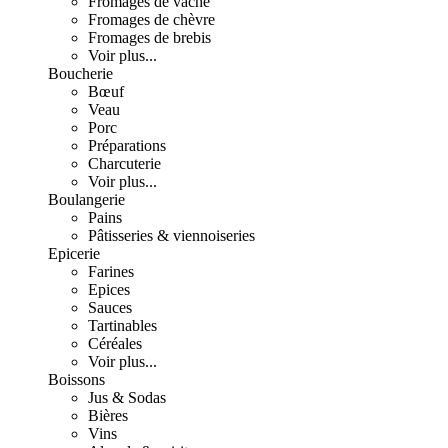
Fromages de vache
Fromages de chèvre
Fromages de brebis
Voir plus...
Boucherie
Bœuf
Veau
Porc
Préparations
Charcuterie
Voir plus...
Boulangerie
Pains
Pâtisseries & viennoiseries
Epicerie
Farines
Epices
Sauces
Tartinables
Céréales
Voir plus...
Boissons
Jus & Sodas
Bières
Vins