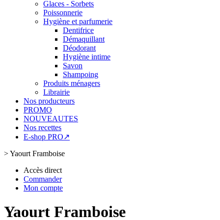
Glaces - Sorbets
Poissonnerie
Hygiène et parfumerie
Dentifrice
Démaquillant
Déodorant
Hygiène intime
Savon
Shampoing
Produits ménagers
Librairie
Nos producteurs
PROMO
NOUVEAUTES
Nos recettes
E-shop PRO↗
>
Yaourt Framboise
Accès direct
Commander
Mon compte
Yaourt Framboise