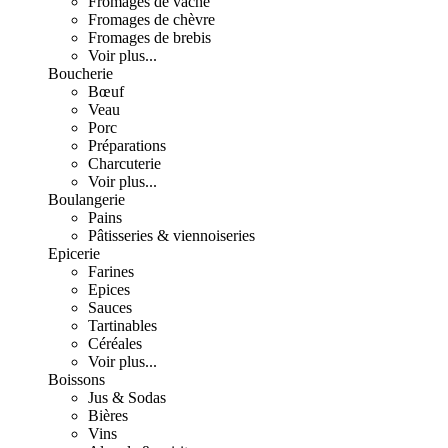
Fromages de vache
Fromages de chèvre
Fromages de brebis
Voir plus...
Boucherie
Bœuf
Veau
Porc
Préparations
Charcuterie
Voir plus...
Boulangerie
Pains
Pâtisseries & viennoiseries
Epicerie
Farines
Epices
Sauces
Tartinables
Céréales
Voir plus...
Boissons
Jus & Sodas
Bières
Vins