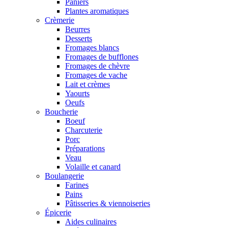
Paniers
Plantes aromatiques
Crèmerie
Beurres
Desserts
Fromages blancs
Fromages de bufflones
Fromages de chèvre
Fromages de vache
Lait et crèmes
Yaourts
Oeufs
Boucherie
Boeuf
Charcuterie
Porc
Préparations
Veau
Volaille et canard
Boulangerie
Farines
Pains
Pâtisseries & viennoiseries
Épicerie
Aides culinaires