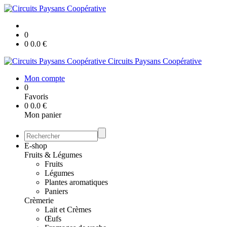
0
0
0.0
€
Circuits Paysans Coopérative
Mon compte
0
Favoris
0
0.0
€
Mon panier
E-shop
Fruits & Légumes
Fruits
Légumes
Plantes aromatiques
Paniers
Crèmerie
Lait et Crèmes
Œufs