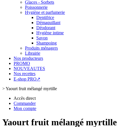
Glaces - Sorbets
Poissonnerie
Hygiène et parfumerie
Dentifrice
Démaquillant
Déodorant
Hygiène intime
Savon
Shampoing
Produits ménagers
Librairie
Nos producteurs
PROMO
NOUVEAUTES
Nos recettes
E-shop PRO↗
>
Yaourt fruit mélangé myrtille
Accès direct
Commander
Mon compte
Yaourt fruit mélangé myrtille