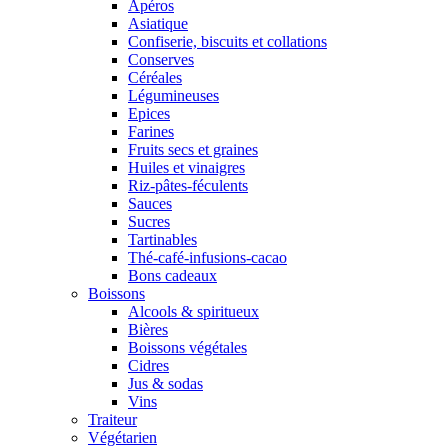
Apéros
Asiatique
Confiserie, biscuits et collations
Conserves
Céréales
Légumineuses
Epices
Farines
Fruits secs et graines
Huiles et vinaigres
Riz-pâtes-féculents
Sauces
Sucres
Tartinables
Thé-café-infusions-cacao
Bons cadeaux
Boissons
Alcools & spiritueux
Bières
Boissons végétales
Cidres
Jus & sodas
Vins
Traiteur
Végétarien