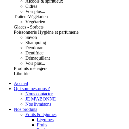
Alcools & spiritueux
Cidres
Voir plus...
Traiteur
Végétarien
Végétarien
Glaces - Sorbets
Poissonnerie
Hygiène et parfumerie
Savon
Shampoing
Déodorant
Dentifrice
Démaquillant
Voir plus...
Produits ménagers
Librairie
Accueil
Qui sommes-nous ?
Nous contacter
JE M'ABONNE
Nos livraisons
Nos produits
Fruits & légumes
Légumes
Fruits