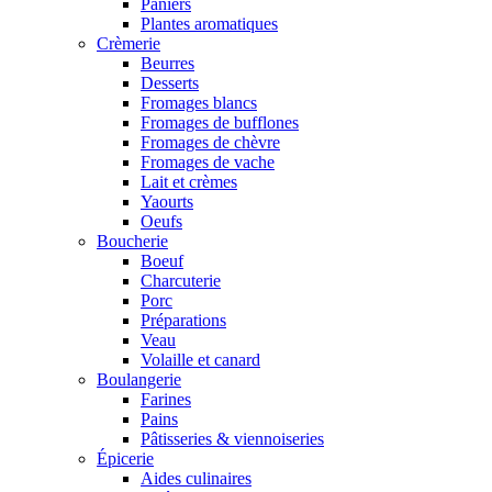
Paniers
Plantes aromatiques
Crèmerie
Beurres
Desserts
Fromages blancs
Fromages de bufflones
Fromages de chèvre
Fromages de vache
Lait et crèmes
Yaourts
Oeufs
Boucherie
Boeuf
Charcuterie
Porc
Préparations
Veau
Volaille et canard
Boulangerie
Farines
Pains
Pâtisseries & viennoiseries
Épicerie
Aides culinaires