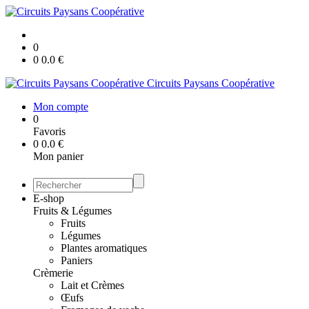
0
0
0.0
€
Circuits Paysans Coopérative
Mon compte
0
Favoris
0
0.0
€
Mon panier
E-shop
Fruits & Légumes
Fruits
Légumes
Plantes aromatiques
Paniers
Crèmerie
Lait et Crèmes
Œufs