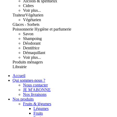
Alcools & spiritueux
Cidres
Voir plus...
Traiteur
Végétarien
Végétarien
Glaces - Sorbets
Poissonnerie
Hygiène et parfumerie
Savon
Shampoing
Déodorant
Dentifrice
Démaquillant
Voir plus...
Produits ménagers
Librairie
Accueil
Qui sommes-nous ?
Nous contacter
JE M'ABONNE
Nos livraisons
Nos produits
Fruits & légumes
Légumes
Fruits