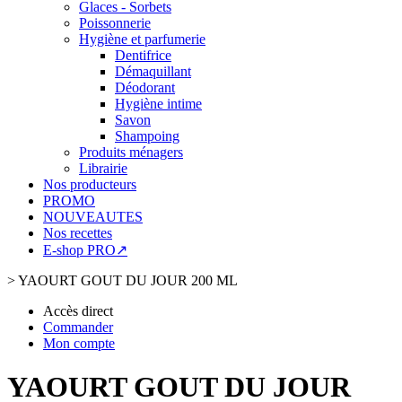
Glaces - Sorbets
Poissonnerie
Hygiène et parfumerie
Dentifrice
Démaquillant
Déodorant
Hygiène intime
Savon
Shampoing
Produits ménagers
Librairie
Nos producteurs
PROMO
NOUVEAUTES
Nos recettes
E-shop PRO↗
>
YAOURT GOUT DU JOUR 200 ML
Accès direct
Commander
Mon compte
YAOURT GOUT DU JOUR