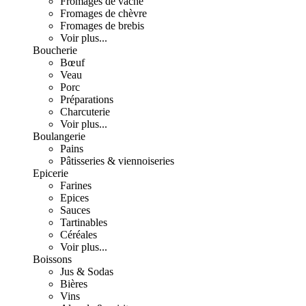
Fromages de vache
Fromages de chèvre
Fromages de brebis
Voir plus...
Boucherie
Bœuf
Veau
Porc
Préparations
Charcuterie
Voir plus...
Boulangerie
Pains
Pâtisseries & viennoiseries
Epicerie
Farines
Epices
Sauces
Tartinables
Céréales
Voir plus...
Boissons
Jus & Sodas
Bières
Vins