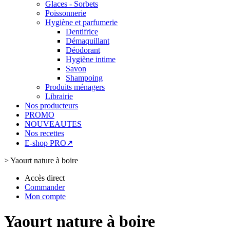
Glaces - Sorbets
Poissonnerie
Hygiène et parfumerie
Dentifrice
Démaquillant
Déodorant
Hygiène intime
Savon
Shampoing
Produits ménagers
Librairie
Nos producteurs
PROMO
NOUVEAUTES
Nos recettes
E-shop PRO↗
>
Yaourt nature à boire
Accès direct
Commander
Mon compte
Yaourt nature à boire