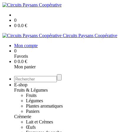
0
0
0.0
€
Circuits Paysans Coopérative
Mon compte
0
Favoris
0
0.0
€
Mon panier
E-shop
Fruits & Légumes
Fruits
Légumes
Plantes aromatiques
Paniers
Crèmerie
Lait et Crèmes
Œufs