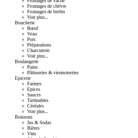
Fromages de vache
Fromages de chèvre
Fromages de brebis
Voir plus...
Boucherie
Bœuf
Veau
Porc
Préparations
Charcuterie
Voir plus...
Boulangerie
Pains
Pâtisseries & viennoiseries
Epicerie
Farines
Epices
Sauces
Tartinables
Céréales
Voir plus...
Boissons
Jus & Sodas
Bières
Vins