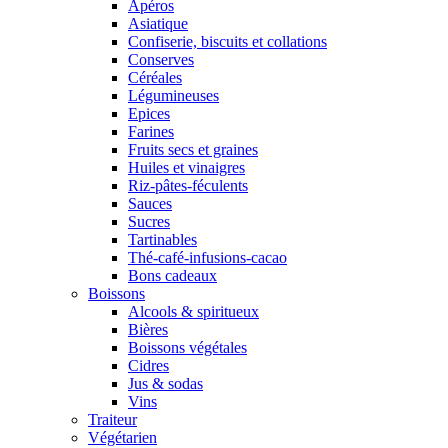
Apéros
Asiatique
Confiserie, biscuits et collations
Conserves
Céréales
Légumineuses
Epices
Farines
Fruits secs et graines
Huiles et vinaigres
Riz-pâtes-féculents
Sauces
Sucres
Tartinables
Thé-café-infusions-cacao
Bons cadeaux
Boissons
Alcools & spiritueux
Bières
Boissons végétales
Cidres
Jus & sodas
Vins
Traiteur
Végétarien