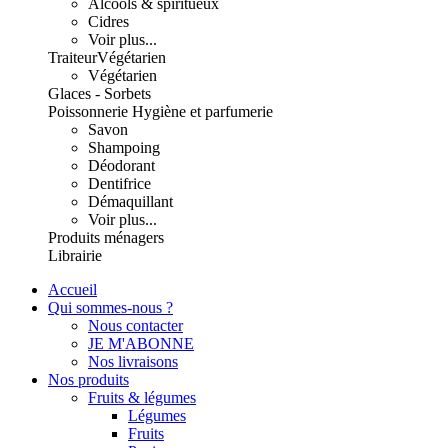
Alcools & spiritueux
Cidres
Voir plus...
Traiteur
Végétarien
Végétarien
Glaces - Sorbets
Poissonnerie
Hygiène et parfumerie
Savon
Shampoing
Déodorant
Dentifrice
Démaquillant
Voir plus...
Produits ménagers
Librairie
Accueil
Qui sommes-nous ?
Nous contacter
JE M'ABONNE
Nos livraisons
Nos produits
Fruits & légumes
Légumes
Fruits