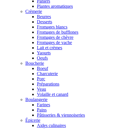
Paniers
Plantes aromatiques
Crèmerie
Beurres
Desserts
Fromages blancs
Fromages de bufflones
Fromages de chèvre
Fromages de vache
Lait et crèmes
Yaourts
Oeufs
Boucherie
Boeuf
Charcuterie
Porc
Préparations
Veau
Volaille et canard
Boulangerie
Farines
Pains
Pâtisseries & viennoiseries
Épicerie
Aides culinaires