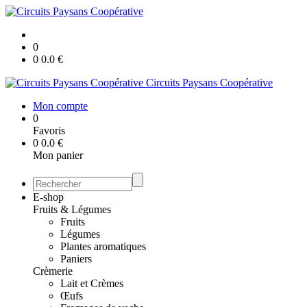
0
0
0.0
€
Circuits Paysans Coopérative
Mon compte
0
Favoris
0
0.0
€
Mon panier
E-shop
Fruits & Légumes
Fruits
Légumes
Plantes aromatiques
Paniers
Crèmerie
Lait et Crèmes
Œufs