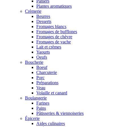
Paniers
Plantes aromatiques
Crèmerie
Beurres
Desserts
Fromages blancs
Fromages de bufflones
Fromages de chèvre
Fromages de vache
Lait et crèmes
Yaourts
Oeufs
Boucherie
Boeuf
Charcuterie
Porc
Préparations
Veau
Volaille et canard
Boulangerie
Farines
Pains
Pâtisseries & viennoiseries
Épicerie
Aides culinaires