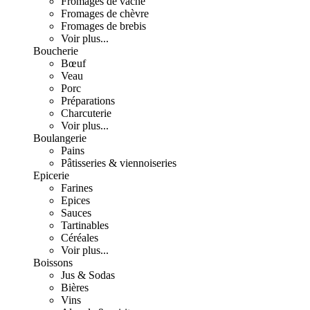
Fromages de vache
Fromages de chèvre
Fromages de brebis
Voir plus...
Boucherie
Bœuf
Veau
Porc
Préparations
Charcuterie
Voir plus...
Boulangerie
Pains
Pâtisseries & viennoiseries
Epicerie
Farines
Epices
Sauces
Tartinables
Céréales
Voir plus...
Boissons
Jus & Sodas
Bières
Vins