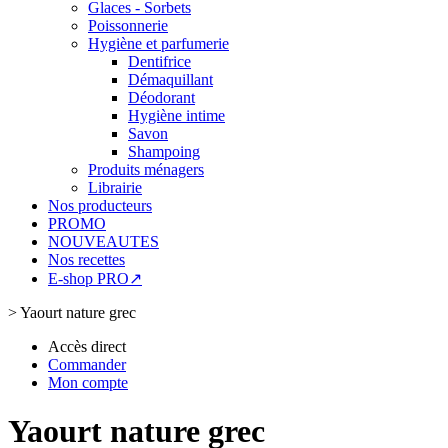
Glaces - Sorbets
Poissonnerie
Hygiène et parfumerie
Dentifrice
Démaquillant
Déodorant
Hygiène intime
Savon
Shampoing
Produits ménagers
Librairie
Nos producteurs
PROMO
NOUVEAUTES
Nos recettes
E-shop PRO↗
>
Yaourt nature grec
Accès direct
Commander
Mon compte
Yaourt nature grec