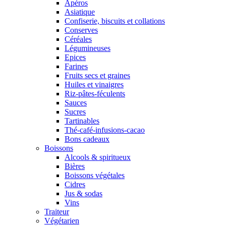
Apéros
Asiatique
Confiserie, biscuits et collations
Conserves
Céréales
Légumineuses
Epices
Farines
Fruits secs et graines
Huiles et vinaigres
Riz-pâtes-féculents
Sauces
Sucres
Tartinables
Thé-café-infusions-cacao
Bons cadeaux
Boissons
Alcools & spiritueux
Bières
Boissons végétales
Cidres
Jus & sodas
Vins
Traiteur
Végétarien