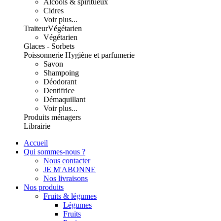
Alcools & spiritueux
Cidres
Voir plus...
Traiteur
Végétarien
Végétarien
Glaces - Sorbets
Poissonnerie
Hygiène et parfumerie
Savon
Shampoing
Déodorant
Dentifrice
Démaquillant
Voir plus...
Produits ménagers
Librairie
Accueil
Qui sommes-nous ?
Nous contacter
JE M'ABONNE
Nos livraisons
Nos produits
Fruits & légumes
Légumes
Fruits