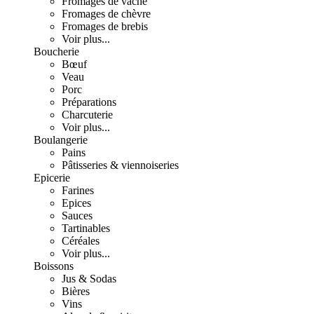
Fromages de vache
Fromages de chèvre
Fromages de brebis
Voir plus...
Boucherie
Bœuf
Veau
Porc
Préparations
Charcuterie
Voir plus...
Boulangerie
Pains
Pâtisseries & viennoiseries
Epicerie
Farines
Epices
Sauces
Tartinables
Céréales
Voir plus...
Boissons
Jus & Sodas
Bières
Vins