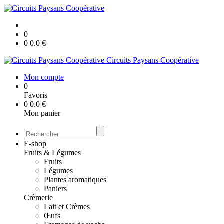
0
0
0.0
€
Circuits Paysans Coopérative
Mon compte
0
Favoris
0
0.0
€
Mon panier
E-shop
Fruits & Légumes
Fruits
Légumes
Plantes aromatiques
Paniers
Crèmerie
Lait et Crèmes
Œufs