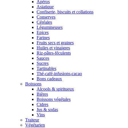
Apéros
Asiatique
Confiserie, biscuits et collations
Conserves
Céréales
Légumineuses
Epices
Farines
Fruits secs et graines
Huiles et vinaigres
Riz-pâtes-féculents
Sauces
Sucres
Tartinables
Thé-café-infusions-cacao
Bons cadeaux
Boissons
Alcools & spiritueux
Bières
Boissons végétales
Cidres
Jus & sodas
Vins
Traiteur
Végétarien