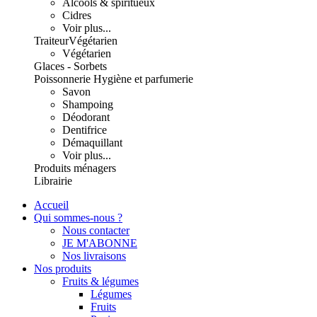
Alcools & spiritueux
Cidres
Voir plus...
Traiteur
Végétarien
Végétarien
Glaces - Sorbets
Poissonnerie
Hygiène et parfumerie
Savon
Shampoing
Déodorant
Dentifrice
Démaquillant
Voir plus...
Produits ménagers
Librairie
Accueil
Qui sommes-nous ?
Nous contacter
JE M'ABONNE
Nos livraisons
Nos produits
Fruits & légumes
Légumes
Fruits