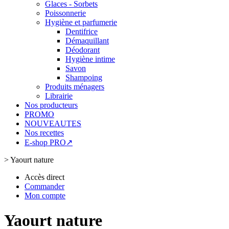
Glaces - Sorbets
Poissonnerie
Hygiène et parfumerie
Dentifrice
Démaquillant
Déodorant
Hygiène intime
Savon
Shampoing
Produits ménagers
Librairie
Nos producteurs
PROMO
NOUVEAUTES
Nos recettes
E-shop PRO↗
>
Yaourt nature
Accès direct
Commander
Mon compte
Yaourt nature