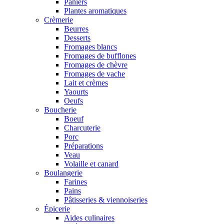
Paniers
Plantes aromatiques
Crèmerie
Beurres
Desserts
Fromages blancs
Fromages de bufflones
Fromages de chèvre
Fromages de vache
Lait et crèmes
Yaourts
Oeufs
Boucherie
Boeuf
Charcuterie
Porc
Préparations
Veau
Volaille et canard
Boulangerie
Farines
Pains
Pâtisseries & viennoiseries
Épicerie
Aides culinaires