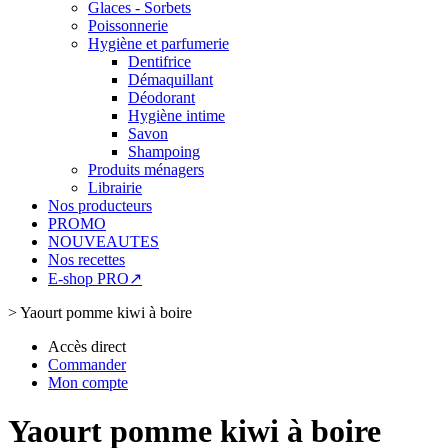
Glaces - Sorbets
Poissonnerie
Hygiène et parfumerie
Dentifrice
Démaquillant
Déodorant
Hygiène intime
Savon
Shampoing
Produits ménagers
Librairie
Nos producteurs
PROMO
NOUVEAUTES
Nos recettes
E-shop PRO↗
>
Yaourt pomme kiwi à boire
Accès direct
Commander
Mon compte
Yaourt pomme kiwi à boire