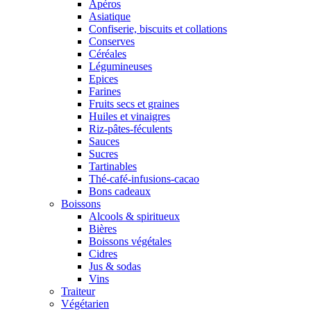
Apéros
Asiatique
Confiserie, biscuits et collations
Conserves
Céréales
Légumineuses
Epices
Farines
Fruits secs et graines
Huiles et vinaigres
Riz-pâtes-féculents
Sauces
Sucres
Tartinables
Thé-café-infusions-cacao
Bons cadeaux
Boissons
Alcools & spiritueux
Bières
Boissons végétales
Cidres
Jus & sodas
Vins
Traiteur
Végétarien