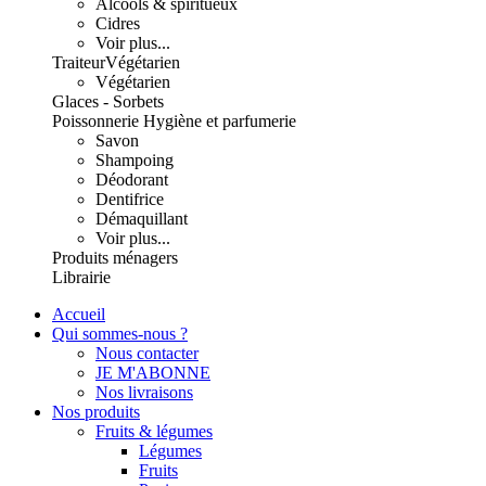
Alcools & spiritueux
Cidres
Voir plus...
Traiteur
Végétarien
Végétarien
Glaces - Sorbets
Poissonnerie
Hygiène et parfumerie
Savon
Shampoing
Déodorant
Dentifrice
Démaquillant
Voir plus...
Produits ménagers
Librairie
Accueil
Qui sommes-nous ?
Nous contacter
JE M'ABONNE
Nos livraisons
Nos produits
Fruits & légumes
Légumes
Fruits