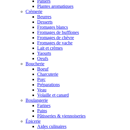
Paniers
Plantes aromatiques
Crèmerie
Beurres
Desserts
Fromages blancs
Fromages de bufflones
Fromages de chèvre
Fromages de vache
Lait et crèmes
Yaourts
Oeufs
Boucherie
Boeuf
Charcuterie
Porc
Préparations
Veau
Volaille et canard
Boulangerie
Farines
Pains
Pâtisseries & viennoiseries
Épicerie
Aides culinaires