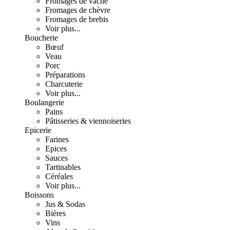
Fromages de vache
Fromages de chèvre
Fromages de brebis
Voir plus...
Boucherie
Bœuf
Veau
Porc
Préparations
Charcuterie
Voir plus...
Boulangerie
Pains
Pâtisseries & viennoiseries
Epicerie
Farines
Epices
Sauces
Tartinables
Céréales
Voir plus...
Boissons
Jus & Sodas
Bières
Vins