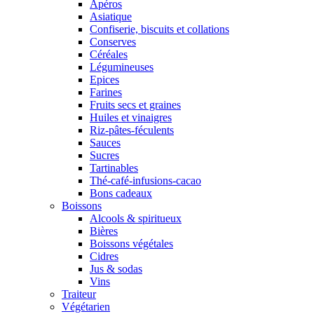
Apéros
Asiatique
Confiserie, biscuits et collations
Conserves
Céréales
Légumineuses
Epices
Farines
Fruits secs et graines
Huiles et vinaigres
Riz-pâtes-féculents
Sauces
Sucres
Tartinables
Thé-café-infusions-cacao
Bons cadeaux
Boissons
Alcools & spiritueux
Bières
Boissons végétales
Cidres
Jus & sodas
Vins
Traiteur
Végétarien