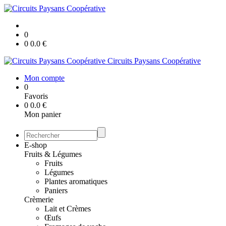
0
0
0.0
€
Circuits Paysans Coopérative
Mon compte
0
Favoris
0
0.0
€
Mon panier
E-shop
Fruits & Légumes
Fruits
Légumes
Plantes aromatiques
Paniers
Crèmerie
Lait et Crèmes
Œufs