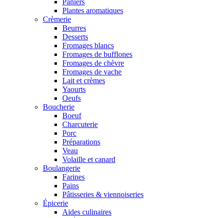
Paniers
Plantes aromatiques
Crèmerie
Beurres
Desserts
Fromages blancs
Fromages de bufflones
Fromages de chèvre
Fromages de vache
Lait et crèmes
Yaourts
Oeufs
Boucherie
Boeuf
Charcuterie
Porc
Préparations
Veau
Volaille et canard
Boulangerie
Farines
Pains
Pâtisseries & viennoiseries
Épicerie
Aides culinaires