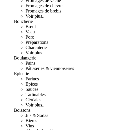
Fromages de vache
Fromages de chèvre
Fromages de brebis
Voir plus...
Boucherie
Bœuf
Veau
Porc
Préparations
Charcuterie
Voir plus...
Boulangerie
Pains
Pâtisseries & viennoiseries
Epicerie
Farines
Epices
Sauces
Tartinables
Céréales
Voir plus...
Boissons
Jus & Sodas
Bières
Vins