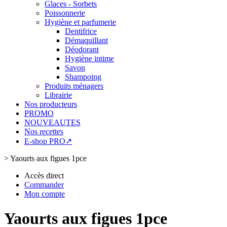
Glaces - Sorbets
Poissonnerie
Hygiène et parfumerie
Dentifrice
Démaquillant
Déodorant
Hygiène intime
Savon
Shampoing
Produits ménagers
Librairie
Nos producteurs
PROMO
NOUVEAUTES
Nos recettes
E-shop PRO↗
>
Yaourts aux figues 1pce
Accès direct
Commander
Mon compte
Yaourts aux figues 1pce