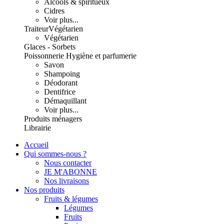
Alcools & spiritueux
Cidres
Voir plus...
Traiteur
Végétarien
Végétarien
Glaces - Sorbets
Poissonnerie
Hygiène et parfumerie
Savon
Shampoing
Déodorant
Dentifrice
Démaquillant
Voir plus...
Produits ménagers
Librairie
Accueil
Qui sommes-nous ?
Nous contacter
JE M'ABONNE
Nos livraisons
Nos produits
Fruits & légumes
Légumes
Fruits