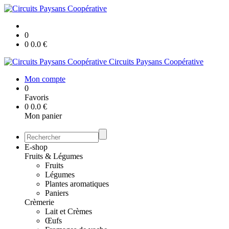
0
0
0.0
€
Circuits Paysans Coopérative
Mon compte
0
Favoris
0
0.0
€
Mon panier
E-shop
Fruits & Légumes
Fruits
Légumes
Plantes aromatiques
Paniers
Crèmerie
Lait et Crèmes
Œufs