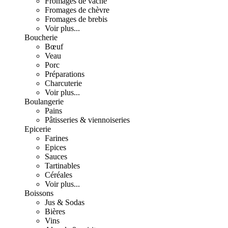
Fromages de vache
Fromages de chèvre
Fromages de brebis
Voir plus...
Boucherie
Bœuf
Veau
Porc
Préparations
Charcuterie
Voir plus...
Boulangerie
Pains
Pâtisseries & viennoiseries
Epicerie
Farines
Epices
Sauces
Tartinables
Céréales
Voir plus...
Boissons
Jus & Sodas
Bières
Vins