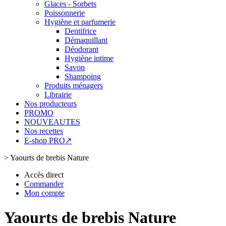
Glaces - Sorbets
Poissonnerie
Hygiène et parfumerie
Dentifrice
Démaquillant
Déodorant
Hygiène intime
Savon
Shampoing
Produits ménagers
Librairie
Nos producteurs
PROMO
NOUVEAUTES
Nos recettes
E-shop PRO↗
>
Yaourts de brebis Nature
Accès direct
Commander
Mon compte
Yaourts de brebis Nature