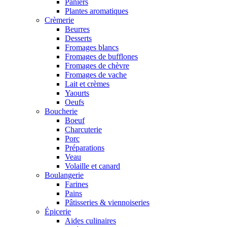
Paniers
Plantes aromatiques
Crèmerie
Beurres
Desserts
Fromages blancs
Fromages de bufflones
Fromages de chèvre
Fromages de vache
Lait et crèmes
Yaourts
Oeufs
Boucherie
Boeuf
Charcuterie
Porc
Préparations
Veau
Volaille et canard
Boulangerie
Farines
Pains
Pâtisseries & viennoiseries
Épicerie
Aides culinaires