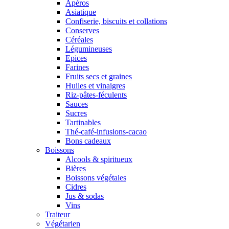
Apéros
Asiatique
Confiserie, biscuits et collations
Conserves
Céréales
Légumineuses
Epices
Farines
Fruits secs et graines
Huiles et vinaigres
Riz-pâtes-féculents
Sauces
Sucres
Tartinables
Thé-café-infusions-cacao
Bons cadeaux
Boissons
Alcools & spiritueux
Bières
Boissons végétales
Cidres
Jus & sodas
Vins
Traiteur
Végétarien