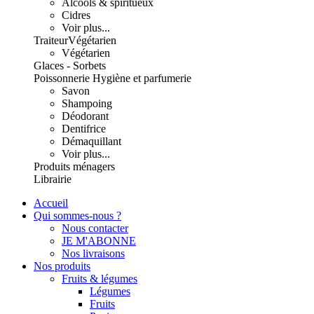
Alcools & spiritueux
Cidres
Voir plus...
Traiteur
Végétarien
Végétarien
Glaces - Sorbets
Poissonnerie
Hygiène et parfumerie
Savon
Shampoing
Déodorant
Dentifrice
Démaquillant
Voir plus...
Produits ménagers
Librairie
Accueil
Qui sommes-nous ?
Nous contacter
JE M'ABONNE
Nos livraisons
Nos produits
Fruits & légumes
Légumes
Fruits