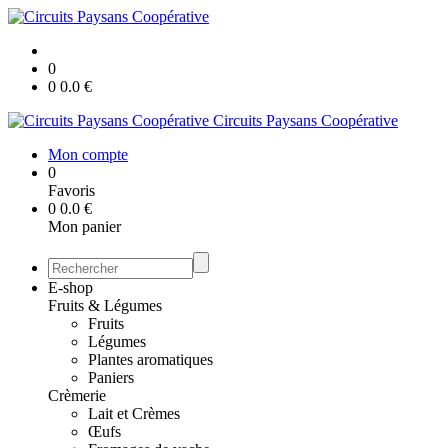
0
0
0.0
€
Circuits Paysans Coopérative
Mon compte
0
Favoris
0
0.0
€
Mon panier
E-shop
Fruits & Légumes
Fruits
Légumes
Plantes aromatiques
Paniers
Crèmerie
Lait et Crèmes
Œufs