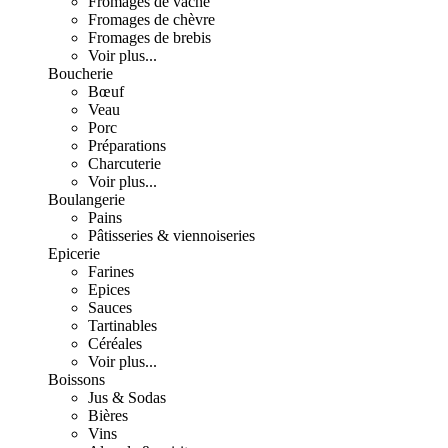
Fromages de vache
Fromages de chèvre
Fromages de brebis
Voir plus...
Boucherie
Bœuf
Veau
Porc
Préparations
Charcuterie
Voir plus...
Boulangerie
Pains
Pâtisseries & viennoiseries
Epicerie
Farines
Epices
Sauces
Tartinables
Céréales
Voir plus...
Boissons
Jus & Sodas
Bières
Vins