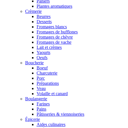
Paniers
Plantes aromatiques
Crèmerie
Beurres
Desserts
Fromages blancs
Fromages de bufflones
Fromages de chèvre
Fromages de vache
Lait et crèmes
Yaourts
Oeufs
Boucherie
Boeuf
Charcuterie
Porc
Préparations
Veau
Volaille et canard
Boulangerie
Farines
Pains
Pâtisseries & viennoiseries
Épicerie
Aides culinaires