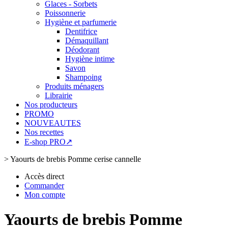
Glaces - Sorbets
Poissonnerie
Hygiène et parfumerie
Dentifrice
Démaquillant
Déodorant
Hygiène intime
Savon
Shampoing
Produits ménagers
Librairie
Nos producteurs
PROMO
NOUVEAUTES
Nos recettes
E-shop PRO↗
>
Yaourts de brebis Pomme cerise cannelle
Accès direct
Commander
Mon compte
Yaourts de brebis Pomme