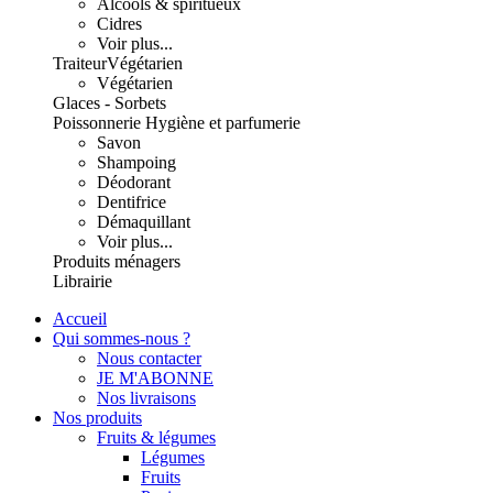
Alcools & spiritueux
Cidres
Voir plus...
Traiteur
Végétarien
Végétarien
Glaces - Sorbets
Poissonnerie
Hygiène et parfumerie
Savon
Shampoing
Déodorant
Dentifrice
Démaquillant
Voir plus...
Produits ménagers
Librairie
Accueil
Qui sommes-nous ?
Nous contacter
JE M'ABONNE
Nos livraisons
Nos produits
Fruits & légumes
Légumes
Fruits