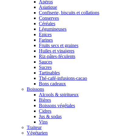
Apéros
Asiatique
Confiserie, biscuits et collations
Conserves
Céréales
Légumineuses
Epices
Farines
Fruits secs et graines
Huiles et vinaigres
Riz-pâtes-féculents
Sauces
Sucres
Tartinables
Thé-café-infusions-cacao
Bons cadeaux
Boissons
Alcools & spiritueux
Bières
Boissons végétales
Cidres
Jus & sodas
Vins
Traiteur
Végétarien